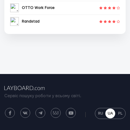
OTTO Work Force
Randstad
Сервіс пошуку роботи у всьому світі.
RU
UA
PL