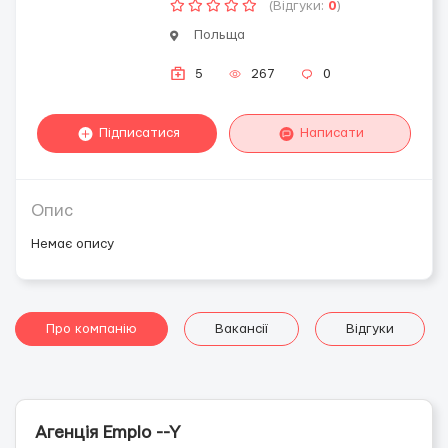
(Відгуки:
0
)
Польща
5
267
0
Підписатися
Написати
Опис
Немає опису
Про компанію
Вакансії
Відгуки
Агенція Emplo --Y