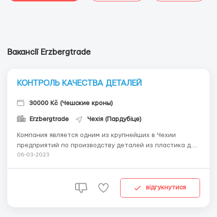
Вакансії Erzbergtrade
КОНТРОЛЬ КАЧЕСТВА ДЕТАЛЕЙ
30000 Kč (Чешские кроны)
Erzbergtrade
Чехія (Пардубіце)
Компания является одним из крупнейших в Чехии
предприятий по производству деталей из пластика для
автомобильной промышленности. Основную продукцию
06-03-2023
составляют детали из пластика для электро и гидро
систем гибридных и электромобилей. Должность:
Оператор контроля качества. Упаковщик. Оп...
відгукнутися