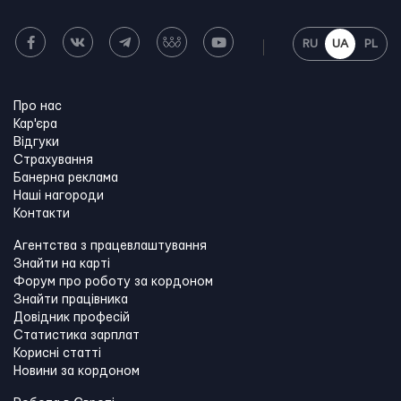
RU
UA
PL
Про нас
Кар'єра
Відгуки
Страхування
Банерна реклама
Наші нагороди
Контакти
Агентства з працевлаштування
Знайти на карті
Форум про роботу за кордоном
Знайти працівника
Довідник професій
Статистика зарплат
Корисні статті
Новини за кордоном