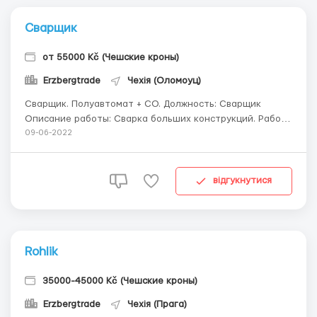
Сварщик
от 55000 Kč (Чешские кроны)
Erzbergtrade
Чехія (Оломоуц)
Сварщик. Полуавтомат + СО. Должность: Сварщик
Описание работы: Сварка больших конструкций. Работа
проводится согласно чертежей и инструкций, с
09-06-2022
которыми каждый кандидат будет ознакомлен и обучен.
Требования: Ответственность и самостоятельность.
Мужчины до 50 лет с ...
відгукнутися
Rohlik
35000-45000 Kč (Чешские кроны)
Erzbergtrade
Чехія (Прага)