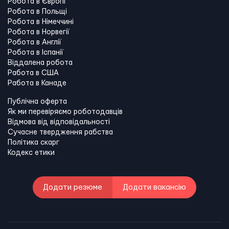
Робота в Європі
Робота в Польщі
Робота в Німеччині
Робота в Норвегії
Робота в Англії
Робота в Іспанії
Віддалена робота
Работа в США
Работа в Канадe
Публічна оферта
Як ми перевіряємо роботодавців
Відмова від відповідальності
Сучасне твердження рабства
Політика скарг
Кодекс етики
Додати резюме
Додати вакансію