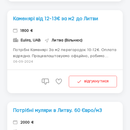
Каменярі від 12-13€ за м2 до Литви
1800 €
Eulira, UAB
Литва (Вільнюс)
Потрібні Каменярі За м2 перегородок 10-12€. Оплата
відрядна. Працевлаштовуємо офіційно, робимо
робочі візи, запрошення безкоштовне. Одяг свій,
06-09-2024
інструмент надаємо. Час роботи від 10 годин на
день. Надаємо постійні обсяги. Вітаються бригади.
Вільнюс, LT, прямий роботодавець, UAB. Телефон:
відгукнутися
+37068907...
Потрібні муляри в Литву. 60 Євро/м3
2000 €