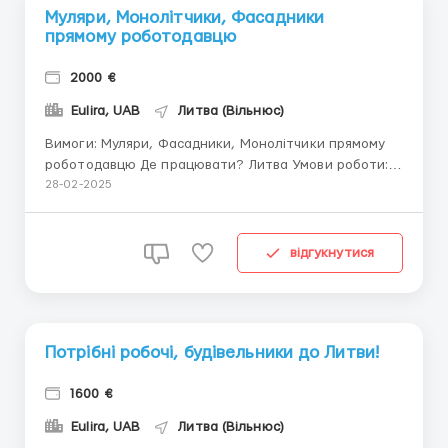
Муляри, Монолітчики, Фасадники
прямому роботодавцю
2000 €
Eulira, UAB
Литва (Вільнюс)
Вимоги: Муляри, Фасадники, Монолітчики прямому
роботодавцю Де працювати? Литва Умови роботи:
Для роботи у Литві, прямому роботодавцю, потрібні
28-02-2025
Муляри, Фасадники, Монолітчики з досвідом роботи
від 2 років, відповідальні, з бажанням заробляти,
надаємо постійні обсяги, 8-10 годинний робоч...
відгукнутися
Потрібні робочі, будівельники до Литви!
1600 €
Eulira, UAB
Литва (Вільнюс)