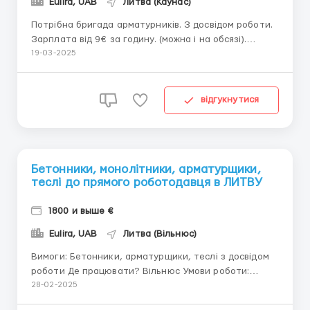
Eulira, UAB
Литва (Каунас)
Потрібна бригада арматурників. З досвідом роботи.
Зарплата від 9€ за годину. (можна і на обсязі).
Постійна робота. Об'єкт в м. Каунас, Литва. Тел.
19-03-2025
+37068907272
відгукнутися
Бетонники, монолітники, арматурщики,
теслі до прямого роботодавця в ЛИТВУ
1800 и выше €
Eulira, UAB
Литва (Вільнюс)
Вимоги: Бетонники, арматурщики, теслі з досвідом
роботи Де працювати? Вільнюс Умови роботи:
Оплата від 7€ за годину, для професіоналів вище,
28-02-2025
після випробувального терміну. Робочий день 10-11