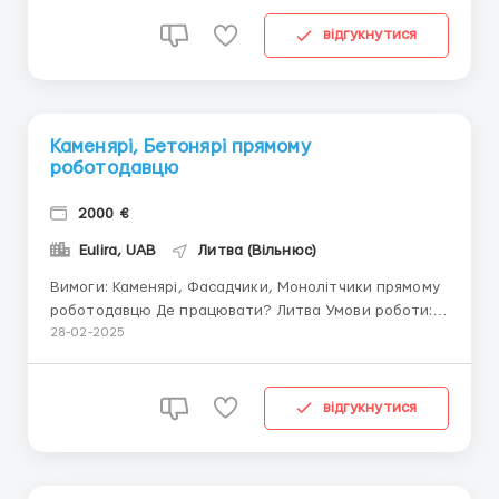
годин. Офіційне працевлаштування, робимо
литовську робочу візу, потім ВНЖ. Вітаються
відгукнутися
бригади з...
Каменярі, Бетонярі прямому
роботодавцю
2000 €
Eulira, UAB
Литва (Вільнюс)
Вимоги: Каменярі, Фасадчики, Монолітчики прямому
роботодавцю Де працювати? Литва Умови роботи:
Для роботи в Литві, прямому роботодавцю, потрібні
28-02-2025
Каменярі, Фасадчики, Монолітчики з досвідом
роботи від 2 років, відповідальні, з бажанням
заробляти, надаємо постійні обсяги, 8-10 годинний
відгукнутися
р...