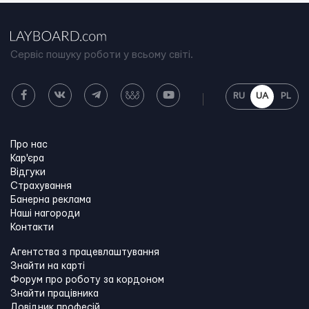
Сервіс пошуку роботи у всьому світі.
RU
UA
PL
Про нас
Кар'єра
Відгуки
Страхування
Банерна реклама
Наші нагороди
Контакти
Агентства з працевлаштування
Знайти на карті
Форум про роботу за кордоном
Знайти працівника
Довідник професій