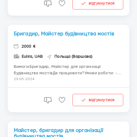
інструмент надаємо.Час роботи від 10 годин на
відгукнутися
день.Надаємо постійні о...
Бригадир, Майстер будівництва мостів
2000 €
Eulira, UAB
Польща (Варшава)
Вимоги:Бригадир, Майстер для організації
будівництва мостівДе працювати?Умови роботи: -
організація будівництва мостів, шляхопроводів та
29-05-2024
транспортних розв'язок.з досвідом роботи від 3
років!- Оплата 2000€ і більше на місяць,Офіційне
працевлаштування. Робота постійна.Вільнюс, LT,
відгукнутися
прямий роботода...
Майстер, бригадир для організації
будівництва мостів