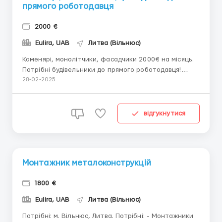
прямого роботодавця
2000 €
Eulira, UAB
Литва (Вільнюс)
Каменярі, монолітчики, фасадчики 2000€ на місяць.
Потрібні будівельники до прямого роботодавця!
Потрібні монолітчики, каменярі, фасадчики з
28-02-2025
досвідом роботи від 2 років. Оплата 2000€ на
місяць, зарплата залежить від обсягу виконаної
роботи. Працевлаштування за литовськими ро...
відгукнутися
Монтажник металоконструкцій
1800 €
Eulira, UAB
Литва (Вільнюс)
Потрібні: м. Вільнюс, Литва. Потрібні: - Монтажники