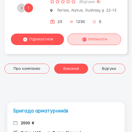
(Відгуки:
0
)
a
1
Литва, Alytus, Sudvajų g. 22-13
23
1230
0
Підписатися
Написати
Про компанію
Вакансії
Відгуки
Бригада арматурників
2500 €