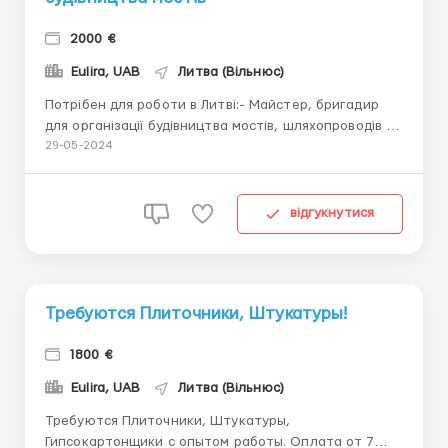
2000 €
Eulira, UAB
Литва (Вільнюс)
Потрібен для роботи в Литві:- Майстер, бригадир
для організації будівництва мостів, шляхопроводів та
транспортних розв'язок.Обов'язки:• Знання
29-05-2024
організації і технології проведення будівельно-
монтажних робіт на мостах, шляхопроводах та
транспортних розв'язках.• з досвідом роботи від 2
відгукнутися
років!...
Требуются Плиточники, Штукатуры!
1800 €
Eulira, UAB
Литва (Вільнюс)
Требуются Плиточники, Штукатуры,
Гипсокартонщики с опытом работы. Оплата от 7