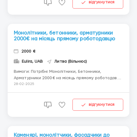
Viber, WhatsApp...
відгукнутися
Монолітники, бетонники, арматурники
2000€ на місяць прямому роботодавцю
2000 €
Eulira, UAB
Литва (Вільнюс)
Вимоги: Потрібні Монолітники, Бетонники,
Арматурники 2000€ на місяць прямому роботодавцю
Де працювати? Литва Умови роботи: з досвідом
28-02-2025
роботи! Оплата 2000€ і більше на місяць, зарплата
залежить від обсягу виконаної роботи.
Працевлаштування за литовськими та польськими
відгукнутися
робочими ...
Каменярі, монолітчики, фасадчики до