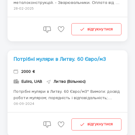
металоконструкцій. - Зварювальники. Оплата від 7-
8€ за годину, 10-11 робочих годин або за
28-02-2025
домовленістю. Тел. +37068907272 viber...
відгукнутися
Потрібні муляри в Литву. 60 Євро/м3
2000 €
Eulira, UAB
Литва (Вільнюс)
Потрібні муляри в Литву. 60 Євро/м3" Вимоги: досвід
роботи муляром; порядність і відповідальність;
відсутність шкідливих звичок. Де працювати? Литва
06-09-2024
Умови роботи: оплата 60 Євро/м3, є аванси;
Перегородки від 12€/м2, можливість
працевлаштування по бі...
відгукнутися