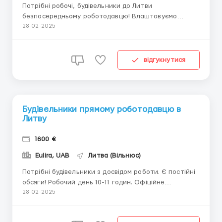
Потрібні робочі, будівельники до Литви
безпосередньому роботодавцю! Влаштовуємо
офіційно, робимо робочі візи, запрошення
28-02-2025
безкоштовне.Одяг свій, інструмент надаємо. Час
роботи від 10 годин на день. Надаємо постійні
обсяги.Вітаються бригади.Вільнюс, LT,
відгукнутися
безпосередній роботодавець, UAB.Телефон: +370...
Будівельники прямому роботодавцю в
Литву
1600 €
Eulira, UAB
Литва (Вільнюс)
Потрібні будівельники з досвідом роботи. Є постійні
обсяги! Робочий день 10-11 годин. Офіційне
працевлаштування, робимо литовську робочу візу,
28-02-2025
посвідку на проживання. Вітаються бригади з
досвідом. Бонуси для бригад.Тел. +37068907272