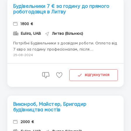
Будівельники 7 € за годину до прямого
роботодавця в Литву
1800 €
Eulira, UAB
Литва (Вільнюс)
Потрібні Будівельники з досвідом роботи. Оплата від
7 євро за годину професіоналам, після
випробувального терміну.Є постійні обсяги роботи!
25-08-2024
Робочий день по 10 годин.Офіційне
працевлаштування, робимо литовську робочу візу,
потім дозвіл на проживання.Вітаються бригади з
відгукнутися
досвідом. Бонуси для бригад.Тел....
Виконроб, Майстер, Бригадир
будівництва мостів
2000 €