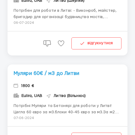
Eulira, UAB
Литва (Шяуляй)
Потрібен для роботи в Литві: - Виконроб, майстер,
бригадир для організації будівництва мостів,
шляхопроводів та транспортних розв'язок.
06-07-2024
Обов'язки: • знання організації та технології
проведення будівельно-монтажних робіт на мостах,
шляхопроводах і транспортних розв'язках. • з
відгукнутися
досвідом робо...
Муляри 60€ / м3 до Литви
1800 €
Eulira, UAB
Литва (Вільнюс)
Потрібні Муляри та Бетонярі для роботи у Литві!
Цегла 60 євро за м3.блоки 40-45 євро за м3.За м2
перегородок 12-13€.Оплата відрядна або
07-06-2024
погодинна.Працевлаштовуємо офіційно, робимо
робочі візи, запрошення безкоштовне.Одяг свій,