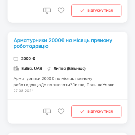
объемы. Предоставляем жильё. Оплата 2 раза в
месяц Приветствуются бригады. Ви...
відгукнутися
Арматурники 2000€ на місяць прямому
роботодавцю
2000 €
Eulira, UAB
Литва (Вільнюс)
Арматурники 2000€ на місяць прямому
роботодавцюДе працювати?Литва, ПольщаУмови
роботи:Офіційне працевлаштування!Відповідальні, з
27-08-2024
бажанням заробляти.Надаємо постійні об'єми.
Надаємо житло.Оплата 2 рази на місяцьВітаються
бригади.Вільнюс, LT, прямий роботодавець,
відгукнутися
UAB.Телефон: +37068907272 (WhatsA...