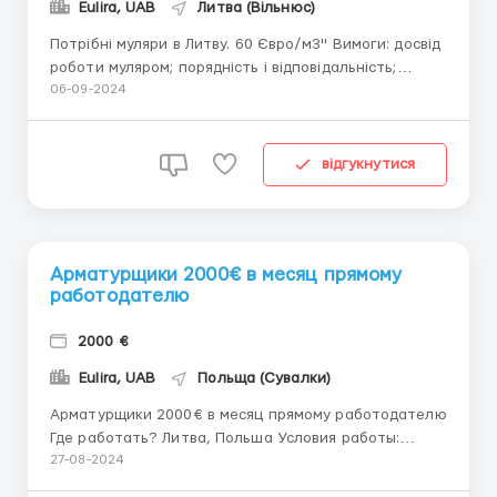
Eulira, UAB
Литва (Вільнюс)
Потрібні муляри в Литву. 60 Євро/м3" Вимоги: досвід
роботи муляром; порядність і відповідальність;
відсутність шкідливих звичок. Умови праці: оплата
06-09-2024
60 Євро/м3. Надаємо постійні обсяги. Видається
аванс. Вітаються бригади. Вільнюс, LT, прямий
роботодавець. Телефо...
відгукнутися
Арматурщики 2000€ в месяц прямому
работодателю
2000 €
Eulira, UAB
Польща (Сувалки)
Арматурщики 2000€ в месяц прямому работодателю
Где работать? Литва, Польша Условия работы:
Трудоустройство официально! Ответственные, с
27-08-2024
желание зарабатывать. Предоставляем постоянные