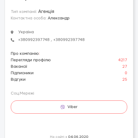
Тип компанії:
Агенція
Контактна особа:
Александр
Україна
+380992397748 , +380992397748
Про компанію
:
Перегляди профілю
4217
Вакансії
27
Підписники
0
Відгуки
25
Соц.Мережі
Viber
На сайті з
04.06.2020