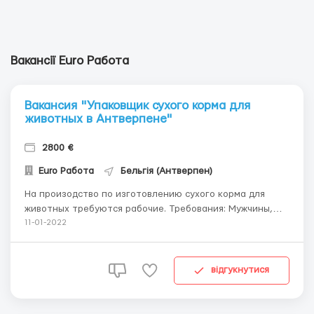
Вакансії Euro Работа
Вакансия "Упаковщик сухого корма для
животных в Антверпене"
2800 €
Euro Работа
Бельгія (Антверпен)
На произодство по изготовлению сухого корма для
животных требуются рабочие. Требования: Мужчины,
женщины до 60 лет; Отсутствие вредных привычек.
11-01-2022
Условия работодателя: Почасовая оплата: 12 евро/час,
зарплата выдается на банковскую карту. График
работы: пн-сб по 10 часов за смену. ...
відгукнутися