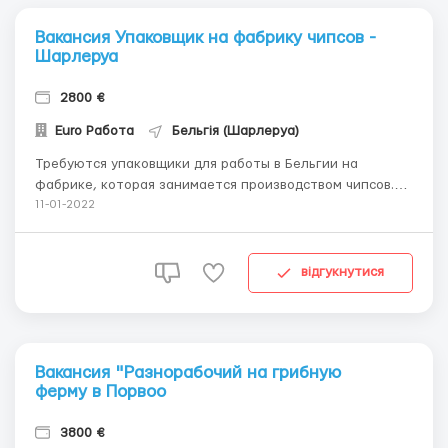
Вакансия Упаковщик на фабрику чипсов -
Шарлеруа
2800 €
Euro Работа
Бельгія (Шарлеруа)
Требуются упаковщики для работы в Бельгии на
фабрике, которая занимается производством чипсов.
Требования: Ж, М, семейные пары от 18до 55 лет. Без
11-01-2022
знания или с базовым знанием языка Без вредных
привычек. График работы-от 8 часов до 10 часов в день
5 дней в неделю есть возможнос...
відгукнутися
Вакансия "Разнорабочий на грибную
ферму в Порвоо
3800 €