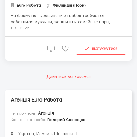
Euro Работа
Фінляндія (Пори)
На ферму по выращиванию грибов требуются
работники: мужчины, женщины и семейные пары,
возраст от 20 до 59 лет включительно Обязанности:
11-01-2022
сортировка, упаковка и отгрузка продукции График:
Работа 5-6 дней в неделю, с 8.00 до 19.00 Зарплата: 15
евро/час нетто. Выплаты 2 раза в месяц Проживание
відгукнутися
предо...
Дивитись всі вакансії
Агенція Euro Работа
Тип компанії:
Агенція
Контактна особа:
Валерий Скворцов
Україна, Измаил, Шевченко 1