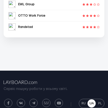
EWL Group
OTTO Work Force
Randstad
Сервіс пошуку роботи у всьому світі.
RU
UA
PL