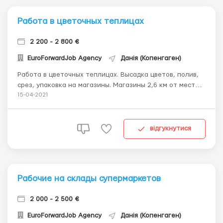
Работа в цветочных теплицах
2 200 - 2 800 €
EuroForwardJob Agency
Данія (Копенгаген)
Работа в цветочных теплицах. Высадка цветов, полив,
срез, упаковка на магазины. Магазины 2,6 км от места
работы. Ходит служебный автобус. Требования:
15-04-2021
Мужчины , женщины. Можно пары. До 45 лет. Без
аллергии на пыльцу цветочных растений! Оплата 10
евро в час (переработки до 12 евро/час) Рабочий день...
відгукнутися
Рабочие на склады супермаркетов
2 000 - 2 500 €
EuroForwardJob Agency
Данія (Копенгаген)