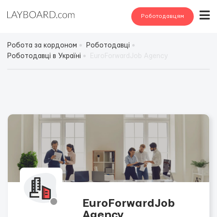
Роботодавцям
Робота за кордоном
Роботодавці
Роботодавці в Україні
EuroForwardJob Agency
EuroForwardJob
Agency