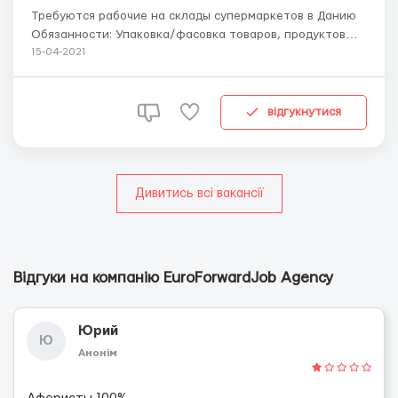
Требуются рабочие на склады супермаркетов в Данию
Обязанности: Упаковка/фасовка товаров, продуктов
питания, полуфабрикатов, овощи, фрукты и т.д.
15-04-2021
Требования: Мужчины, женщины, семейные пары
Возраст 18 - 55 лет Условия работы: Опыт не требуется
График работы: 8 часов в день, 5-6...
відгукнутися
Дивитись всі вакансії
Відгуки на компанію EuroForwardJob Agency
Юрий
Ю
Анонім