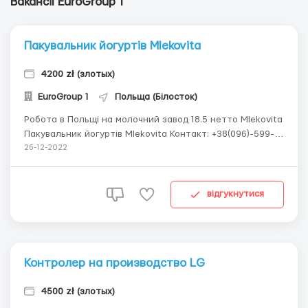
Вакансії EuroGroup 1
Пакувальник йогуртів Mlekovita
4200 zł (злотых)
EuroGroup 1
Польща (Білосток)
Робота в Польщі на молочний завод 18.5 нетто Mlekovita
Пакувальник йогуртів Mlekovita Контакт: +38(096)-599-
55-91 - Артем (Вайбер+телеграм) Кількість робочих
26-12-2022
годин по 8-10-. Ставка : 18.50 злотих на годину нетто;
Графік 5 днів на тиждень . Проживання безкоштовне;...
відгукнутися
Контролер на производство LG
4500 zł (злотых)