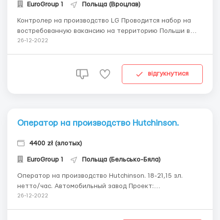
EuroGroup 1
Польща (Вроцлав)
Контролер на производство LG Проводится набор на
востребованную вакансию на территорию Польши в
город Вроцлав. Контактные Данные: +380 96 599 55 91 –
26-12-2022
Телефонная связь; +380 96 599 55 91 – V...
відгукнутися
Оператор на производство Hutchinson.
4400 zł (злотых)
EuroGroup 1
Польща (Бельсько-Бяла)
Оператор на производство Hutchinson. 18-21,15 зл.
нетто/час. Автомобильный завод Проект:
автомобильный завод Hutchinson Контактный номер:
26-12-2022
тел: +38 (096) 599 55 91 - Артем viber: +38 (096) 599 55 91
– Артем Место работы: Бельско-Бяла, Живец ...