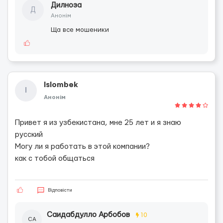
Дилноза
Д
Анонім
Ща все мошеники
Islombek
I
Анонім
Привет я из узбекистана, мне 25 лет и я знаю
русский
Могу ли я работать в этой компании?
как с тобой общаться
Відповісти
Саидабдулло Арбобов
10
СА