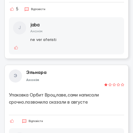
5
Відповісти
jaba
J
Анонім
ne ver aferisti
Эльнара
Э
Анонім
Упаковка Орбит Вроцлаве,сами написали
срочно.позвонила сказали в августе
Відповісти