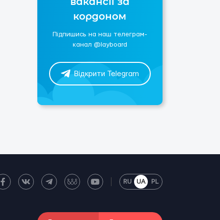
вакансії за
кордоном
Підпишись на наш телеграм-
канал @layboard
Відкрити Telegram
RU
UA
PL