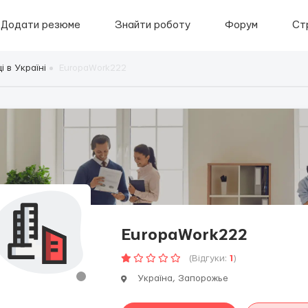
Додати резюме
Знайти роботу
Форум
Ст
 в Україні
EuropaWork222
EuropaWork222
(Відгуки:
1
)
Україна, Запорожье