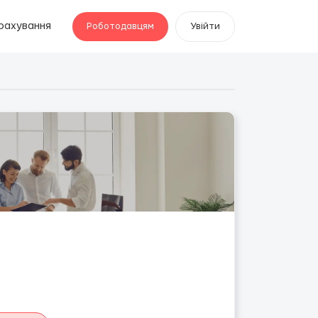
рахування
Роботодавцям
Увійти