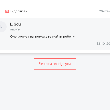
3
Відповісти
20-09
L. Soul
L
Анонім
Олег,может вы поможете найти работу
13-10-2
Читати всі відгуки