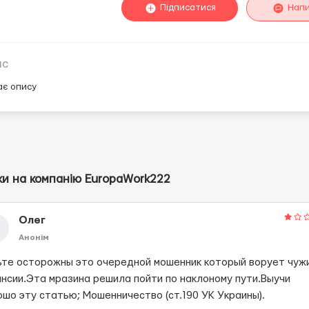
Підписатися
Нап
ис
ає опису
ки на компанію EuropaWork222
Олег
Анонім
ьте осторожны это очередной мошенник который ворует чуж
ансии.Эта мразина решила пойти по наклоному пути.Выучи
ошо эту статью; Мошенничество (ст.190 УК Украины).