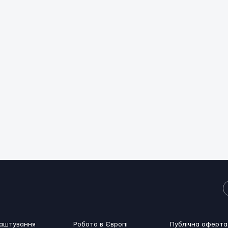
лаштування
Робота в Європі
Публічна оферта