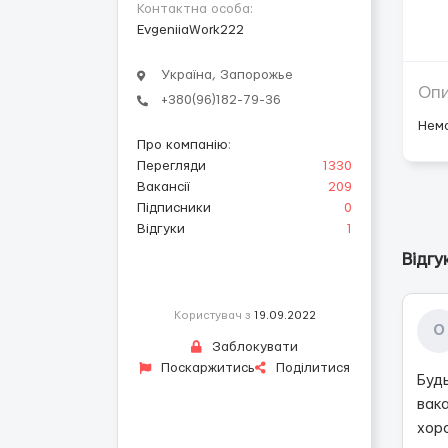
Контактна особа:
EvgeniiaWork222
Україна, Запорожье
Оп
+380(96)182-79-36
Нем
Про компанію
:
Перегляди
1330
Вакансії
209
Підписники
0
Відгуки
1
Відгу
Користувач з
19.09.2022
О
Заблокувати
Поскаржитись
Поділитися
Буд
вак
хор