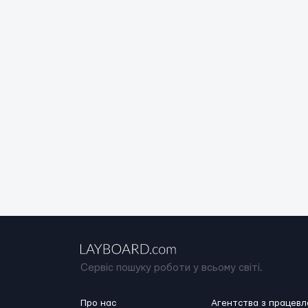
Сервіс пошуку роботи у всьому світі.
Про нас
Агентства з працев