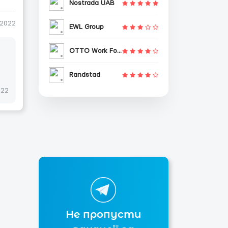
Nostrada UAB
-2022
EWL Group
OTTO Work Force
Randstad
022
Не пропусти