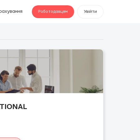
рахування
Роботодавцям
Увійти
ATIONAL