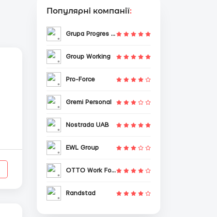
Популярні компанії
:
Grupa Progres Sp. z o.o.
Group Working
Pro-Force
Gremi Personal
Nostrada UAB
EWL Group
OTTO Work Force
Randstad