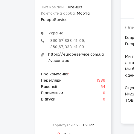
Тип компанії:
Агенція
Контактна особа:
Марта
EuropeService
Оп
Україна
Кадр
+380(67)333-41-09,
Euro
+380(67)333-41-09
https://europeservice.com.ua
Ми г
/vacancies
лега
Ми б
Про компанію
:
одні
Перегляди
1336
Вакансії
54
Ліце
Підписники
0
№223
Відгуки
0
ТОВ
Користувач з
29.11.2022