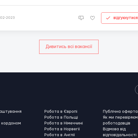
іційне працевлаштування ; Проживання 400 зл/міс; Заробітня плата:
• Ставка: 17.50 нетто до 26 років ставка 18,41 нетто Графік робот...
відгукнутися
-02-2023
Дивитись всі вакансії
лаштування
Робота в Європі
Публічна оферта
Робота в Польщі
Як ми перевіряєм
а кордоном
Робота в Німеччині
роботодавців
Робота в Норвегії
Відмова від
Робота в Англії
відповідальності