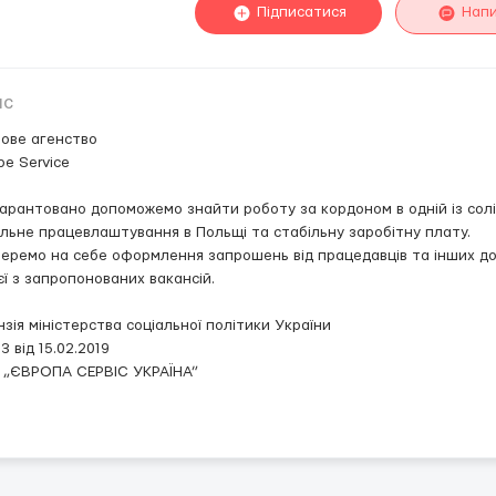
Підписатися
Нап
ис
ове агенство
pe Service
арантовано допоможемо знайти роботу за кордоном в одній із сол
льне працевлаштування в Польщі та стабільну заробітну плату.
еремо на себе оформлення запрошень від працедавців та інших док
єї з запропонованих вакансій.
нзія міністерства соціальної політики України
 від 15.02.2019
 „ЄВРОПА СЕРВІС УКРАЇНА”