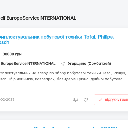
сії EuropeServiceINTERNATIONAL
омплектувальник побутової техніки Tefal, Philips,
osch
30000 грн.
EuropeServiceINTERNATIONAL
Угорщина (Сомбатхей)
мплектувальник на завод по збору побутової техніки Tefal, Philips,
sch Збір чайників, кавоварок, блендерів і різної дрібної побутової
хніки, робота фізично проста і не вимагає додаткових навичок.
офесійне, сучасне виробництво та можливість довгостроково
ацевлаштування з отриманням ВНЖ на...
відгукнутися
-02-2023