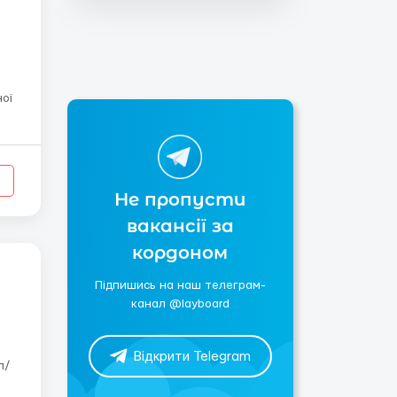
ної
е
Ж
Не пропусти
вакансії за
кордоном
Підпишись на наш телеграм-
канал @layboard
Відкрити Telegram