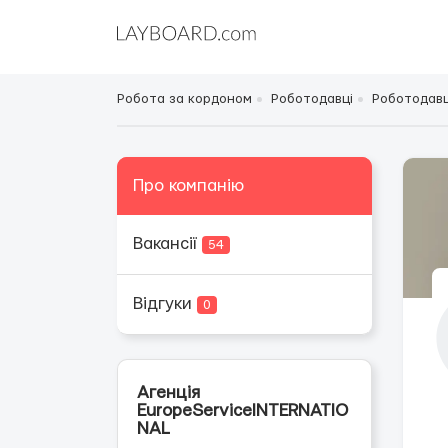
Робота за кордоном
Роботодавці
Роботодавці
Про компанію
Вакансії
54
Відгуки
0
Агенція
EuropeServiceINTERNATIO
NAL