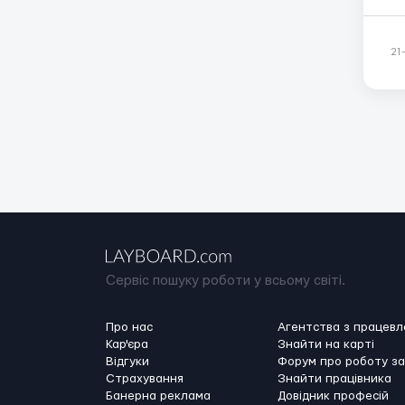
Оф
21
Сервіс пошуку роботи у всьому світі.
Про нас
Агентства з працев
Кар'єра
Знайти на карті
Відгуки
Форум про роботу з
Страхування
Знайти працівника
Банерна реклама
Довідник професій