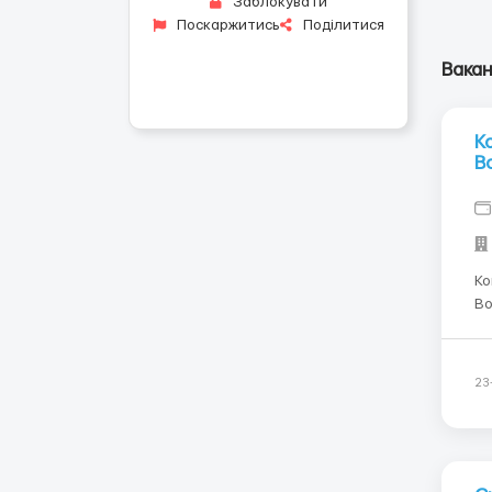
Заблокувати
Поскаржитись
Поділитися
Вакан
К
B
Ко
Bo
те
Пр
пр
23