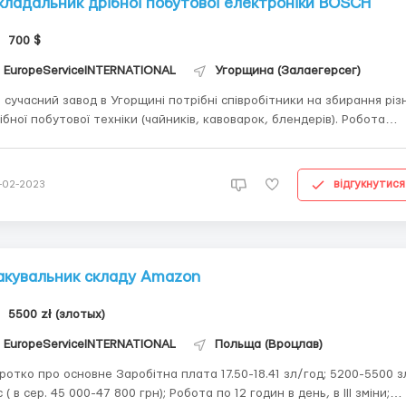
кладальник дрібної побутової електроніки BOSCH
700 $
EuropeServiceINTERNATIONAL
Угорщина (Залаегерсег)
 сучасний завод в Угорщині потрібні співробітники на збирання різ
ібної побутової техніки (чайників, кавоварок, блендерів). Робота
зично проста і не вимагає додаткових навичок. Професійне, сучасн
робництво та довгострокове працевлаштування з отриманням ПМ
на 3 роки. Заробітна плата т...
відгукнутися
-02-2023
акувальник складу Amazon
5500 zł (злотых)
EuropeServiceINTERNATIONAL
Польща (Вроцлав)
 про основне Заробітна плата 17.50-18.41 зл/год; 5200-5500 зл/
с ( в сер. 45 000-47 800 грн); Робота по 12 годин в день, в ІІІ зміни;