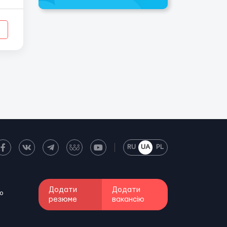
RU
UA
PL
Додати
Додати
о
резюме
вакансію