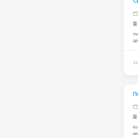
С
На
др
фі
ви
22
П
Коротко
мі