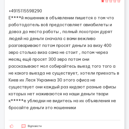
+4915115598290
Е****й мошенник в объявлении пишется о том что
работодатель всё предоставляет авиабилеты и
довоз до места работы , полный лохотрон дурят
людей на деньги сначала с вами вежливо
разговаривают потом просят деньги за визу 400
эвро столько виза сама не стоит , потом через
месяц ещё просят 300 эвро потом они
рассказывают мол собирайтесь выезд того того а
не какого выезда не существует, хотели приехать в
Киев их Леся Украинка 30 этого офиса не
существует они каждый раз кидают разные офисы
которых нет наживаются на наши деньги твари
к*****е ублюдки не видитесь на их объявления не
бросайте деньги это мошенники
Відповісти