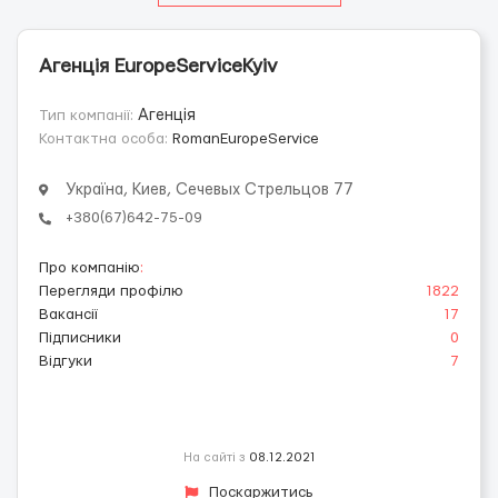
Агенція EuropeServiceKyiv
Тип компанії:
Агенція
Контактна особа:
RomanEuropeService
Україна, Киев, Сечевых Стрельцов 77
+380(67)642-75-09
Про компанію
:
Перегляди профілю
1822
Вакансії
17
Підписники
0
Відгуки
7
На сайті з
08.12.2021
Поскаржитись