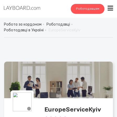
Роботодавцям
Робота за кордоном
Роботодавці
Роботодавці в Україні
EuropeServiceKyiv
EuropeServiceKyiv