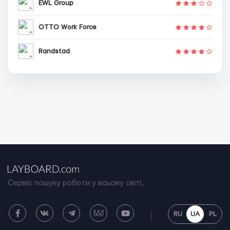
EWL Group
OTTO Work Force
Randstad
Сервіс пошуку роботи у всьому світі.
RU
UA
PL