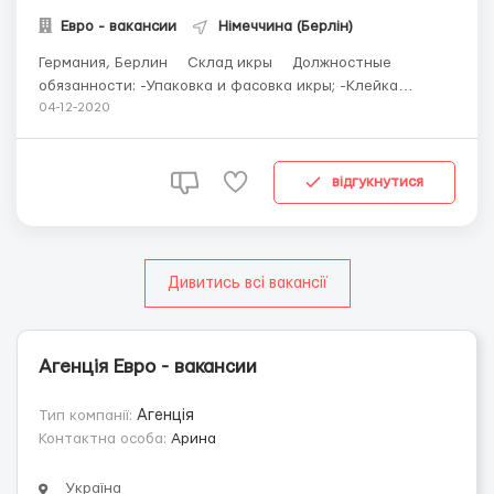
Евро - вакансии
Німеччина (Берлін)
Германия, Берлин ⠀ Склад икры ⠀ Должностные
обязанности: -Упаковка и фасовка икры; -Клейка
стикеров; -Подготовка продукции к отправке. ⠀ График:
04-12-2020
8-10 часов в день, 5-6 дней в неделю + по желанию
можно брать доп. часы. ⠀ Оплата: 8,5€/час (нетто), в
среднем 1900-2100 евро в месяц. ▫️Е...
відгукнутися
Дивитись всі вакансії
Агенція Евро - вакансии
Тип компанії:
Агенція
Контактна особа:
Арина
Україна