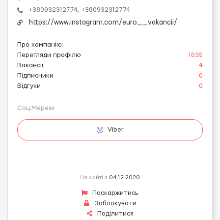
+380932312774, +380932312774
https://www.instagram.com/euro__vakancii/
Про компанію
:
Перегляди профілю
1635
Вакансії
4
Підписники
0
Відгуки
0
Соц.Мережі
Viber
На сайті з
04.12.2020
Поскаржитись
Заблокувати
Поділитися