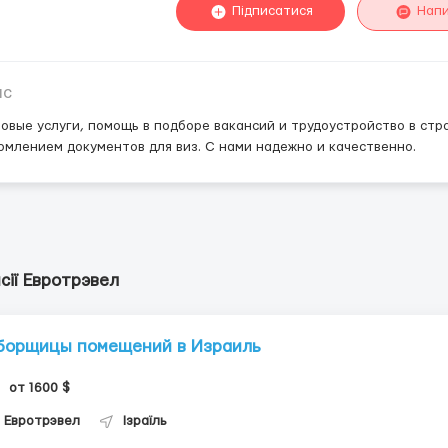
Підписатися
Нап
ис
овые услуги, помощь в подборе вакансий и трудоустройство в стр
млением документов для виз. С нами надежно и качественно.
сії Евротрэвел
борщицы помещений в Израиль
от 1600 $
Евротрэвел
Ізраїль