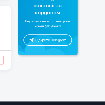
вакансії за
кордоном
Підпишись на наш телеграм-
канал @layboard
Відкрити Telegram