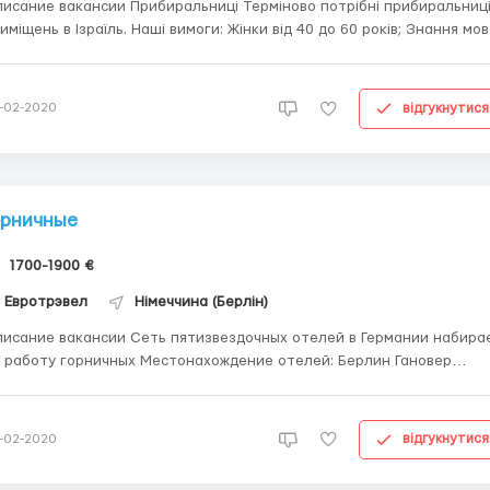
е вакансии Прибиральниці Терміново потрібні прибиральниці
иміщень в Ізраїль. Наші вимоги: Жінки від 40 до 60 років; Знання мо
 потрібне; Порядність, охайність, бажання працювати. Наші умови:
робітна платня від 1500€/міс; Повний пансіон; Життя в родинах; Дл
ибиранн...
відгукнутися
-02-2020
орничные
1700-1900 €
Евротрэвел
Німеччина (Берлін)
е вакансии Сеть пятизвездочных отелей в Германии набирает
оту горничных Местонахождение отелей: Берлин Гановер
 Мужчины.женщины, семейные пары Возраст от 18
менты: польская рабочая виза и командировка А1
ловия работы ...
відгукнутися
-02-2020