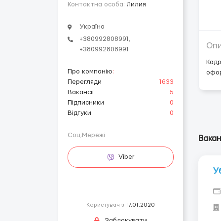
Контактна особа:
Лилия
Україна
+380992808991,
Оп
+380992808991
Кадр
Про компанію
:
офор
Перегляди
1633
Вакансії
5
Підписники
0
Відгуки
0
Соц.Мережі
Вакан
Viber
У
Користувач з
17.01.2020
Заблокувати