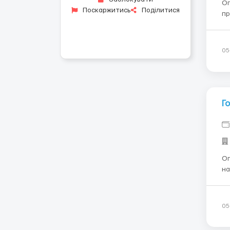
Описани
Поскаржитись
Поділитися
пр
не
За
пр
05
Г
Описани
на раб
Гамбург Требования
до 60 лет Доку
Ус
05