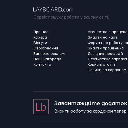
Сервіс пошуку роботи у всьому світі.
Про нас
Агентства з працев
Кар'єра
Знайти на карті
Відгуки
Форум про роботу з
Страхування
Знайти працівника
Банерна реклама
Довідник професій
Наші нагороди
Статистика зарплат
Контакти
Корисні статті
Новини за кордоном
Завантажуйте додаток 
Знайти роботу за кордоном тепер 