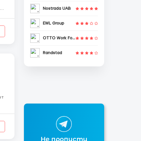
Nostrada UAB
ви
я
EWL Group
OTTO Work Force
Randstad
Не пропусти