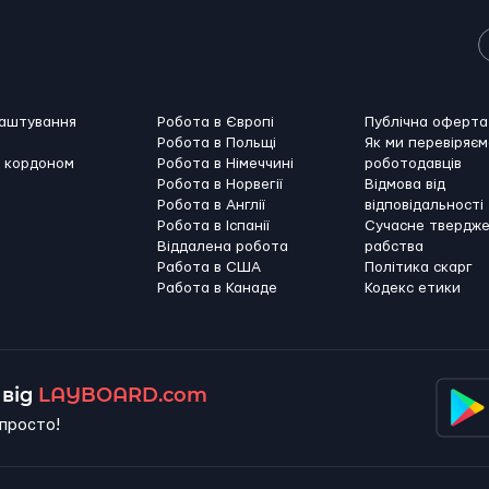
лаштування
Робота в Європі
Публічна оферта
Робота в Польщі
Як ми перевіряєм
а кордоном
Робота в Німеччині
роботодавців
Робота в Норвегії
Відмова від
Робота в Англії
відповідальності
Робота в Іспанії
Сучасне твердж
Віддалена робота
рабства
Работа в США
Політика скарг
Работа в Канадe
Кодекс етики
від
LAYBOARD.com
просто!