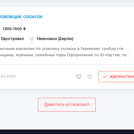
паковщик сосисок
1300-1500 €
Евротрэвел
Німеччина (Берлін)
ие вакансии На упаковку сосисок в Германию требуются
щины, мужчины, семейные пары Оформление по ID картам, по
ьской рабочей визе и командировке А1 Опыт не нужен, на месте
ат Оплата 8 евро в час Жилье бесплатно График работы:
ены по 8-10 часов в день, суббота...
відгукнутися
-02-2020
Дивитись всі вакансії