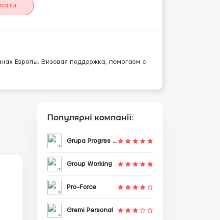
исати
анах Европы. Визовая поддержка, помогаем с
Популярні компанії
:
Grupa Progres Sp. z o.o.
Group Working
Pro-Force
Gremi Personal