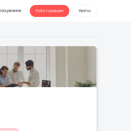
рахування
Роботодавцям
Увійти