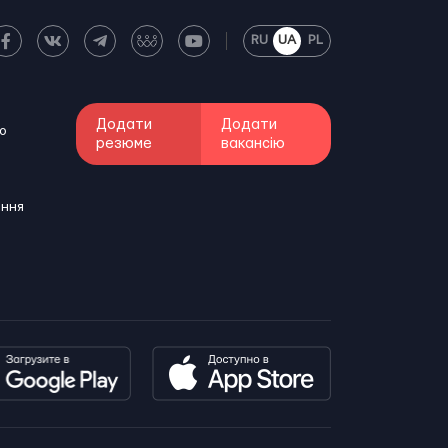
RU
UA
PL
Додати
Додати
о
резюме
вакансію
ення