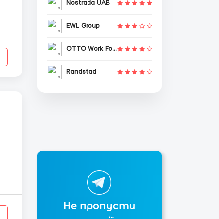
Nostrada UAB
EWL Group
,
OTTO Work Force
Randstad
ой
Не пропусти