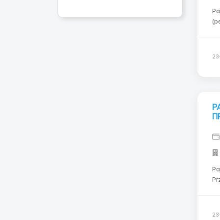
Ра
(рез
пл
та
Fi
23
Р
П
Ра
Pr
ОБ
садово
до
23