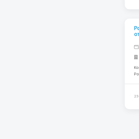
Р
о
Ко
Podg
zł
зл
Ро
23