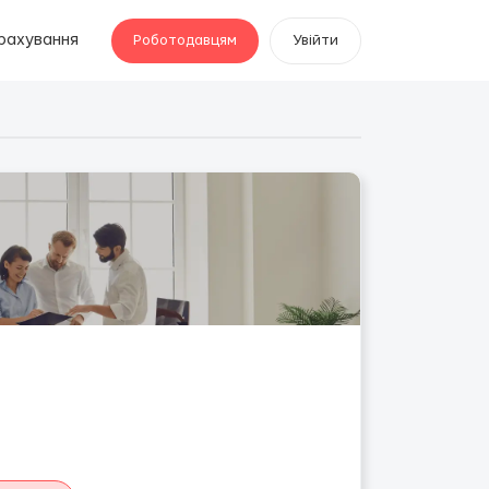
рахування
Роботодавцям
Увійти