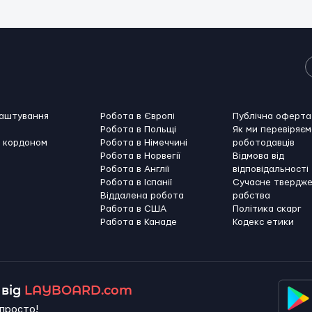
лаштування
Робота в Європі
Публічна оферта
Робота в Польщі
Як ми перевіряєм
а кордоном
Робота в Німеччині
роботодавців
Робота в Норвегії
Відмова від
Робота в Англії
відповідальності
Робота в Іспанії
Сучасне твердж
Віддалена робота
рабства
Работа в США
Політика скарг
Работа в Канадe
Кодекс етики
від
LAYBOARD.com
просто!