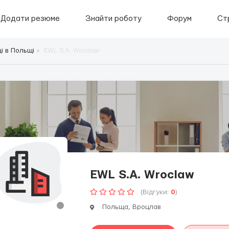
Додати резюме
Знайти роботу
Форум
Ст
і в Польщі
EWL S.A. Wroclaw
EWL S.A. Wroclaw
(Відгуки:
0
)
Польща, Вроцлав