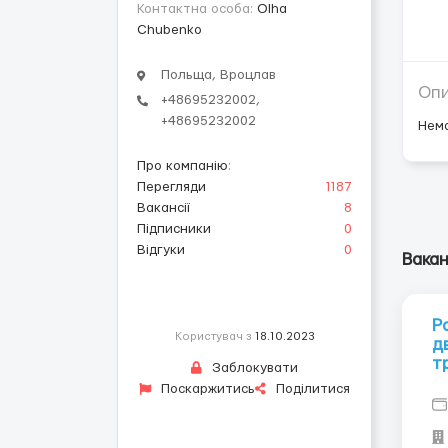
Контактна особа:
Olha
Chubenko
Польща, Вроцлав
Оп
+48695232002,
+48695232002
Нем
Про компанію
:
Перегляди
1187
Вакансії
8
Підписники
0
Відгуки
0
Вакан
Р
Користувач з
18.10.2023
д
т
Заблокувати
Поскаржитись
Поділитися