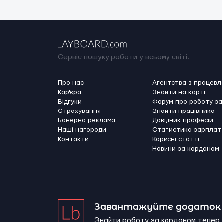
Сервіс пошуку роботи у всьому світі.
Про нас
Агентства з працев
Кар'єра
Знайти на карті
Відгуки
Форум про роботу з
Страхування
Знайти працівника
Банерна реклама
Довідник професій
Наші нагороди
Статистика зарплат
Контакти
Корисні статті
Новини за кордоном
Завантажуйте додаток 
Знайти роботу за кордоном тепер 