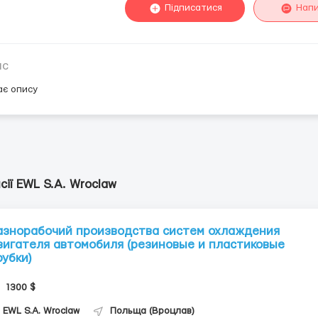
Підписатися
Нап
ис
ає опису
сії EWL S.A. Wroclaw
азнорабочий производства систем охлаждения
вигателя автомобиля (резиновые и пластиковые
рубки)
1300 $
EWL S.A. Wroclaw
Польща (Вроцлав)