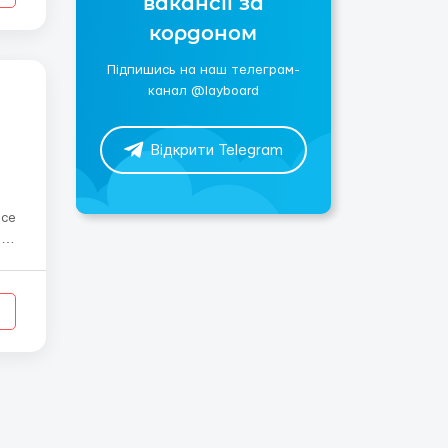
вакансії за
кордоном
Підпишись на наш телеграм-
канал @layboard
Відкрити Telegram
00