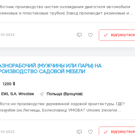
ботник производства систем охлаждения двигателя автомобиля
иновые и пластиковые трубки) Завод производит резиновые и
астиковые трубки для подачи жидкости в системы охлаждения для
ких клиентов, как: Volvo, Ford, Nissan, Renault, Daimler, VW, Peugeot
at, Ferrari, Audi, BMW и другие. ...
відгукнутися
-10-2023
АЗНОРАБОЧИЙ (МУЖЧИНЫ ИЛИ ПАРЫ) НА
РОИЗВОДСТВО САДОВОЙ МЕБЕЛИ
1200 $
EWL S.A. Wroclaw
Польща (Вроцлав)
бота на производстве деревянной садовой архитектуры. ГДЕ?
zejęsław (ок.Легницы, Болеславец) УМОВА? Umowa zlecenie
ЯЗАННОСТИ: Завод специализируется на производстве деревянн
й архитектуры. Обязанности: - работа на пилораме (распилка
сок на части) в ангаре. - подбор матери...
відгукнутися
-10-2023