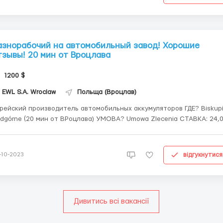
азнорабочий на автомобильный завод! Хорошие
тзывы! 20 мин от Вроцлава
1200 $
EWL S.A. Wroclaw
Польща (Вроцлав)
рейский производитель автомобильных аккумуляторов ГДЕ? Biskupice
órne (20 мин от ВРоцлава) УМОВА? Umowa Zlecenia СТАВКА: 24,00
. brutto 24,00 zł. brutto = 24,00 zł. netto (для студентов до 26 лет) + 1
отых нетто (за работу в праздничные дни, такие как Пасха,
ждество) ...
відгукнутися
-10-2023
Дивитись всі вакансії