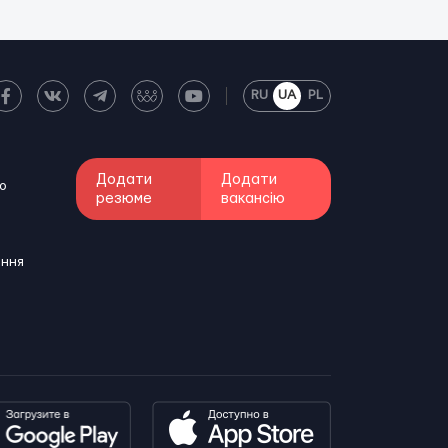
RU
UA
PL
Додати
Додати
о
резюме
вакансію
ення