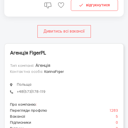
обслуживания машин ЧПУ( Sinumetric, F...
відгукнутися
Дивитись всі вакансії
Агенція FigerPL
Тип компанії:
Агенція
Контактна особа:
KarinaFiger
Польща
+48(573)178-119
Про компанію
:
Перегляди профілю
1283
Вакансії
5
Підписники
0