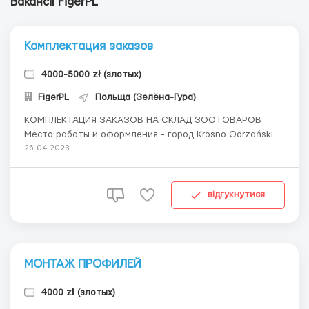
Вакансії FigerPL
Комплектация заказов
4000-5000 zł (злотых)
FigerPL
Польща (Зелёна-Гура)
КОМПЛЕКТАЦИЯ ЗАКАЗОВ НА СКЛАД ЗООТОВАРОВ
Место работы и оформления - город Krosno Odrzańskie
(150 км от Poznań, 30 км от Zielona Góra) Мужчины до 45
26-04-2023
лет, женщины до 30 лет, пары (старше 30 оговаривать с
координатором) Ставка: 22,39 zł/час netto Ставка для
студента: 31 zł/час ...
відгукнутися
МОНТАЖ ПРОФИЛЕЙ
4000 zł (злотых)