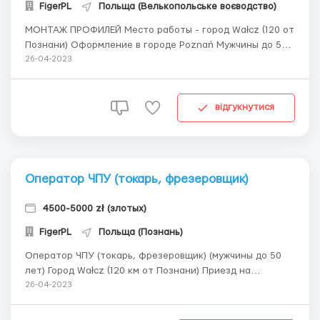
FigerPL
Польща (Велькопольське воєводство)
МОНТАЖ ПРОФИЛЕЙ Место работы - город Wałcz (120 от
Познани) Оформление в городе Poznań Мужчины до 55
лет Ставка 17,12 zł/час netto с повышением Рабочих
26-04-2023
часов в месяц 240+ Две смены. Есть ночные Ежемесячная
стоимость проживания 450 злотых Задачи: •
Подвешивание ле...
відгукнутися
Оператор ЧПУ (токарь, фрезеровщик)
4500-5000 zł (злотых)
FigerPL
Польща (Познань)
Оператор ЧПУ (токарь, фрезеровщик) (мужчины до 50
лет) Город Wałcz (120 км от Познани) Приезд на
оформление в Познань Обязанности: • умение чтения
26-04-2023
технической документации; • умение подбора
правильных параметров для обработки; • навыки