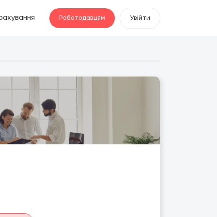
рахування
Роботодавцям
Увійти