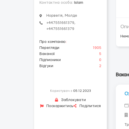
Контактна особа:
Islam
Норвегія, Молде
+447551661379,
Оп
+447551661379
Нем
Про компанію
:
Перегляди
1905
Вакансії
5
Підписники
0
Відгуки
2
Вакан
Користувач з
05.12.2023
О
Заблокувати
Поскаржитись
Поділитися
Тр