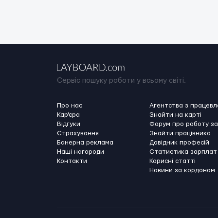
Сервіс пошуку роботи у всьому світі.
Про нас
Агентства з працев
Кар'єра
Знайти на карті
Відгуки
Форум про роботу з
Страхування
Знайти працівника
Банерна реклама
Довідник професій
Наші нагороди
Статистика зарплат
Контакти
Корисні статті
Новини за кордоном