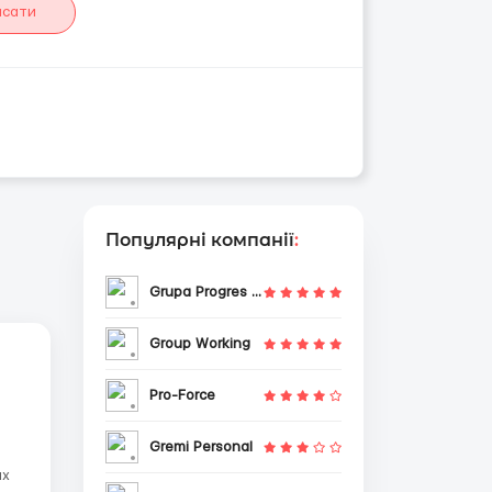
исати
Популярні компанії
:
Grupa Progres Sp. z o.o.
Group Working
Pro-Force
Gremi Personal
ых