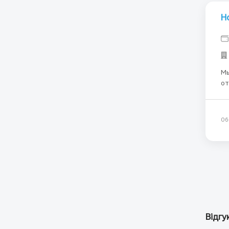
Н
Мы
от
кв
пр
06
Відгу