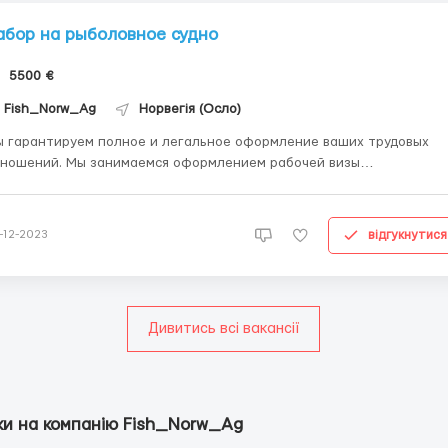
абор на рыболовное судно
5500 €
Fish_Norw_Ag
Норвегія (Осло)
 гарантируем полное и легальное оформление ваших трудовых
ношений. Мы занимаемся оформлением рабочей визы
алифицированного работника сроком на 1 год. Не требуется
охождение собеседования и долгое ожидание решения. Мы
предлагаем следующие преимущества: - Русскоговорящий курато...
відгукнутися
-12-2023
Дивитись всі вакансії
ки на компанію Fish_Norw_Ag