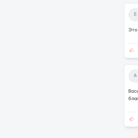
Е
Это 
А
Вас
благ