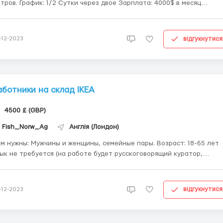
/2 Сутки через двое Зарплата: 4000$ в месяц
ые обязанности: • Охрана территории склада • 8 разовый обход
территории за смену • Следить по камерам обс...
відгукнутися
-12-2023
аботники на склад IKEA
4500 £ (GBP)
Fish_Norw_Ag
Англія (Лондон)
ужчины и женщины, семейные пары. Возраст: 18-65 лет
ык не требуется (на работе будет русскоговорящий куратор,
торый будет помогать вам во всех вопросах) но при наличии уровн
ания языка 2А есть вакансий на заведующий складом, главный
варовед, директор отде...
відгукнутися
-12-2023