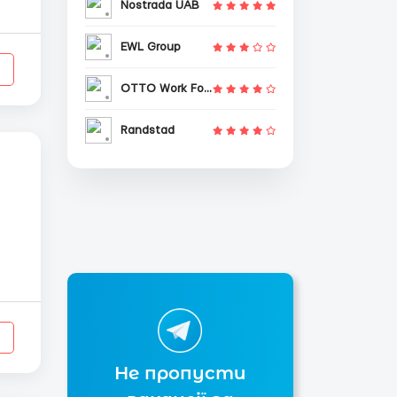
Nostrada UAB
EWL Group
OTTO Work Force
Randstad
я
Не пропусти