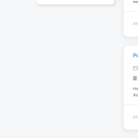
метров. График: 1
Основн
07
Р
Нам нужны: М
Яз
ко
зн
то
07