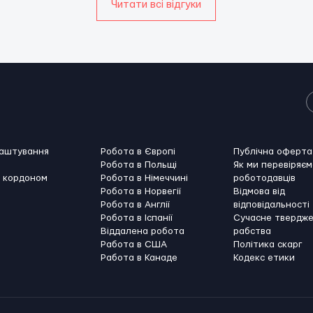
Читати всі відгуки
лаштування
Робота в Європі
Публічна оферта
Робота в Польщі
Як ми перевіряєм
а кордоном
Робота в Німеччині
роботодавців
Робота в Норвегії
Відмова від
Робота в Англії
відповідальності
Робота в Іспанії
Сучасне твердж
Віддалена робота
рабства
Работа в США
Політика скарг
Работа в Канадe
Кодекс етики