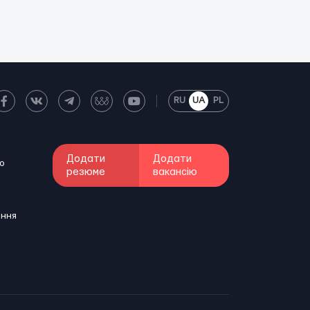
RU
UA
PL
Додати
Додати
о
резюме
вакансію
ення