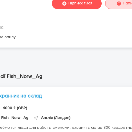
Підписатися
Нап
ис
ає опису
сії Fish_Norw_Ag
хранник на склад
4000 £ (GBP)
Fish_Norw_Ag
Англія (Лондон)
ебуются люди для работы сменами, охранять склад 300 квадратн