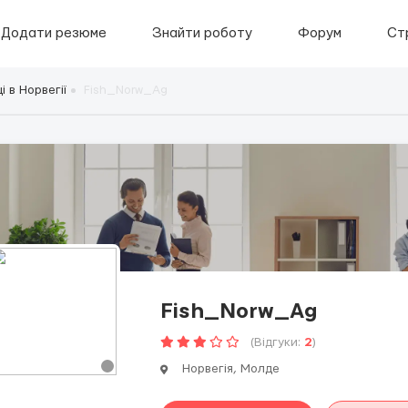
Додати резюме
Знайти роботу
Форум
Ст
 в Норвегії
Fish_Norw_Ag
Fish_Norw_Ag
(Відгуки:
2
)
Норвегія, Молде