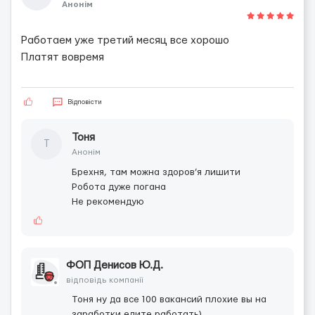
Анонім
Работаем уже третий месяц все хорошо
Платят вовремя
Відповісти
Тоня
Т
Анонім
Брехня, там можна здоров’я лишити
Робота дуже погана
Не рекомендую
ФОП Денисов Ю.Д.
відповідь компанії
Тоня ну да все 100 вакансий плохие вы на
заработки едите работать)