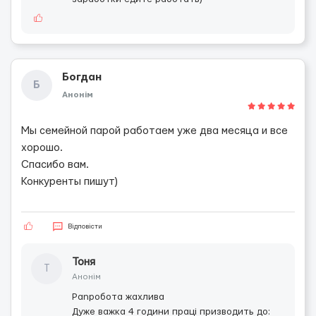
Богдан
Б
Анонім
Мы семейной парой работаем уже два месяца и все
хорошо.
Спасибо вам.
Конкуренты пишут)
Відповісти
Тоня
Т
Анонім
Рanробота жахлива
Дуже важка 4 години праці призводить до: