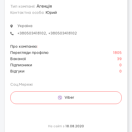
Тип компанії:
Агенція
Контактна особа:
Юрий
Україна
+380503418102, +380503418102
Про компанію
:
Перегляди профілю
1805
Вакансії
39
Підписники
0
Відгуки
0
Соц.Мережі
Viber
На сайті з
18.08.2020