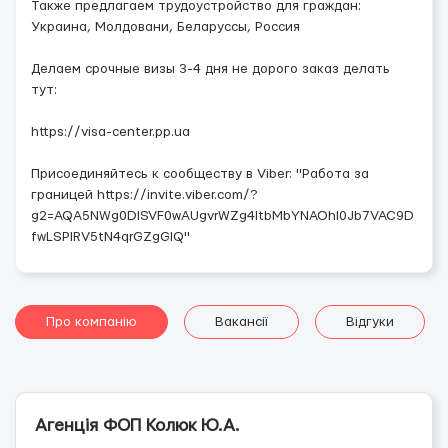
Также предлагаем трудоустройство для граждан:
Украина, Молдовани, Беларуссы, Россия
Делаем срочные визы 3-4 дня не дорого заказ делать
тут:
https://visa-center.pp.ua
Присоединяйтесь к сообществу в Viber: "Работа за
границей https://invite.viber.com/?
g2=AQA5NWg0DISVF0wAUgvrWZg4ItbMbYNAOhI0Jb7VAC9D
fwLSPIRV5tN4qrGZgGIQ"
Про компанію
Вакансії
Відгуки
Агенція ФОП Колюк Ю.А.