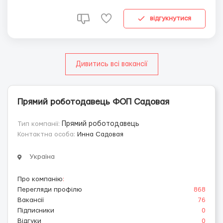
раскрутке интернет-магазина. Работаем на дому!!! Без
отрыва от семьи и домашних дел. Суть работы: подач...
відгукнутися
Дивитись всі вакансії
Прямий роботодавець ФОП Садовая
Тип компанії:
Прямий роботодавець
Контактна особа:
Инна Садовая
Україна
Про компанію
:
Перегляди профілю
868
Вакансії
76
Підписники
0
Відгуки
0