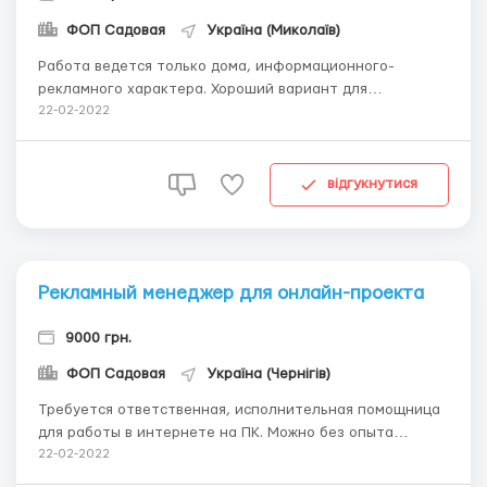
ФОП Садовая
Україна (Миколаїв)
Работа ведется только дома, информационного-
рекламного характера. Хороший вариант для
домохозяек, мам в декрете, а также для тех, кто ищет
22-02-2022
подработку или с совмещением с основным местом
работы. Обязанности: - пpoдвижeниe uнmеpнem-
магaзuнa чеpез интернет; - coздaнue клиентcкой бaзы;
відгукнутися
- пpо...
Рекламный менеджер для онлайн-проекта
9000 грн.
ФОП Садовая
Україна (Чернігів)
Требуется ответственная, исполнительная помощница
для работы в интернете на ПК. Можно без опыта
работы, без знаний спец.программ.Обучаем с нуля.
22-02-2022
Главное-желание зарабатывать. Нужна помощь в