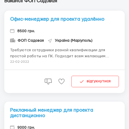
Вакансії ФОП Садовая
Офис-менеджер для проекта удалённо
8500 грн.
ФОП Садовая
Україна (Маріуполь)
Требуются сотрудники разной квалификации для
простой работы на ПК. Подходит всем желающим
подработать ( мамы в декрете, люди c ограниченными
22-02-2022
возможностями, совмещающим c основной работой).
Требования: - женщины от 25 лет - наличие
компьютера - наличие постоянного интернета. - Хоро...
відгукнутися
Рекламный менеджер для проекта
дистанционно
9000 грн.