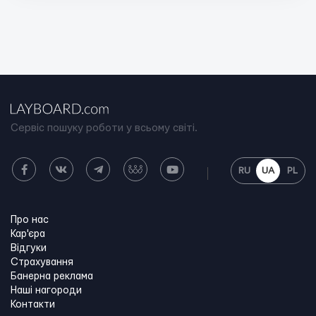
Сервіс пошуку роботи у всьому світі.
RU
UA
PL
Про нас
Кар'єра
Відгуки
Страхування
Банерна реклама
Наші нагороди
Контакти