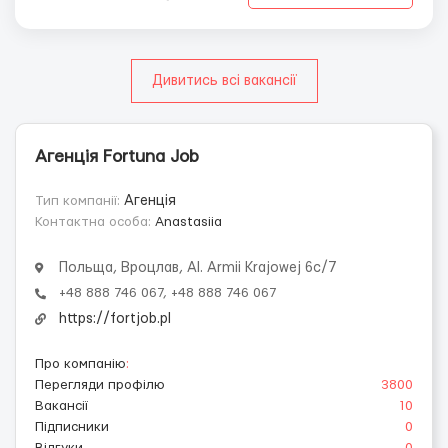
Дивитись всі вакансії
Агенція Fortuna Job
Тип компанії:
Агенція
Контактна особа:
Anastasiia
Польща, Вроцлав, Al. Armii Krajowej 6c/7
+48 888 746 067, +48 888 746 067
https://fortjob.pl
Про компанію
:
Перегляди профілю
3800
Вакансії
10
Підписники
0