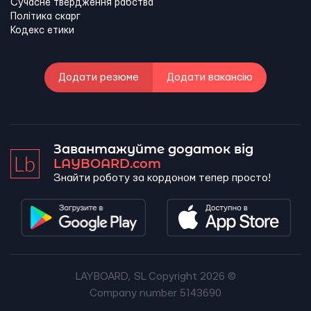
Сучасне твердження рабства
Політика скарг
Кодекс етики
Додати резюме
Додати вакансію
Завантажуйте додаток від
LAYBOARD.com
Знайти роботу за кордоном тепер просто!
LAYBOARD, SL Copyright 2026 ©
Company number 5143690