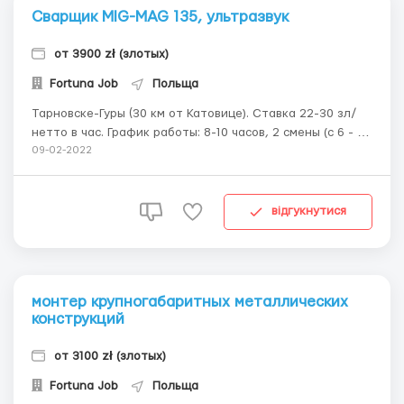
Сварщик MIG-MAG 135, ультразвук
от 3900 zł (злотых)
Fortuna Job
Польща
Тарновске-Гуры (30 км от Катовице). Ставка 22-30 зл/
нетто в час. График работы: 8-10 часов, 2 смены (с 6 - до
14, с 14 до 22) 5-6 дней в неделю Ищем сварщиков с
09-02-2022
опытом работы, методом MIG-MAG 135 с сертификатом
BW. Крупногабаритные металлические конструкции для
промышленности. Мягкая проволока,...
відгукнутися
монтер крупногабаритных металлических
конструкций
от 3100 zł (злотых)
Fortuna Job
Польща