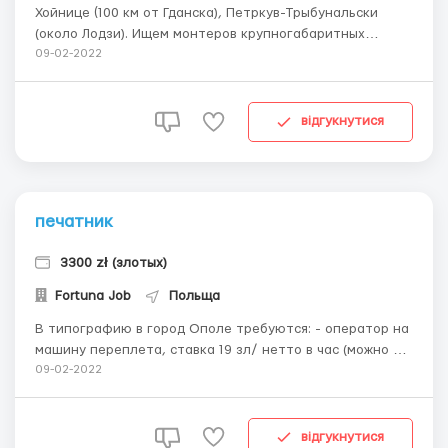
Хойнице (100 км от Гданска), Петркув-Трыбунальски
(около Лодзи). Ищем монтеров крупногабаритных
металлических конструкций (конструкции в
09-02-2022
последствии используются в промышленности). С
опытом работы, умением читать технический рисунок,
слесарными умениями. Ставка 18-24 зл/нетто в час (в
відгукнутися
зависимости ...
печатник
3300 zł (злотых)
Fortuna Job
Польща
В типографию в город Ополе требуются: - оператор на
машину переплета, ставка 19 зл/ нетто в час (можно с
минимальным опытом) - оператор оффсетной рулонной
09-02-2022
печати, ставка 21 зл/нетто в час (с опытом работы) -
оператор оффсетной листовой печати, ставка 23 зл/
нетто в час (с опытом работы) График ра...
відгукнутися