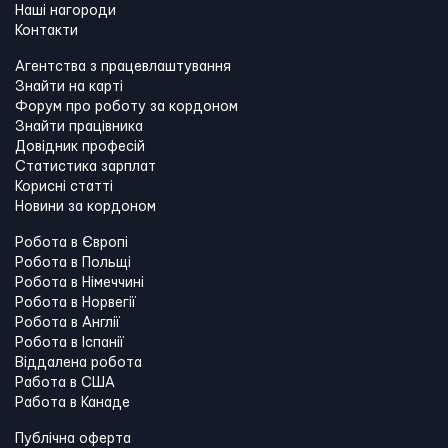
Наші нагороди
Контакти
Агентства з працевлаштування
Знайти на карті
Форум про роботу за кордоном
Знайти працівника
Довідник професій
Статистика зарплат
Корисні статті
Новини за кордоном
Робота в Європі
Робота в Польщі
Робота в Німеччині
Робота в Норвегії
Робота в Англії
Робота в Іспанії
Віддалена робота
Работа в США
Работа в Канадe
Публічна оферта