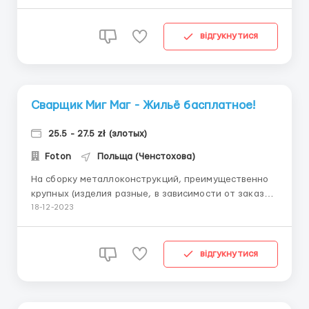
машин и оборудования Ремонтные работы
Проведение профилактических мероприятий,
направленных на предотвращение возникновения
відгукнутися
аварий. ОФОРМЛЯЕМ КАРТЫ ПОБЫТА...
Сварщик Миг Маг - Жильё басплатное!
25.5 - 27.5 zł (злотых)
Foton
Польща (Ченстохова)
На сборку металлоконструкций, преимущественно
крупных (изделия разные, в зависимости от заказов)
требуются специалисты сварщики -MIG/MAG.
18-12-2023
Оплата труда: от 25,50 до 27,50 зл/час. нетто;
оплата на банковскую карту есть авансы
Оформляем карты побыта Рабочий день: 10 часов (в
відгукнутися
среднем 2...