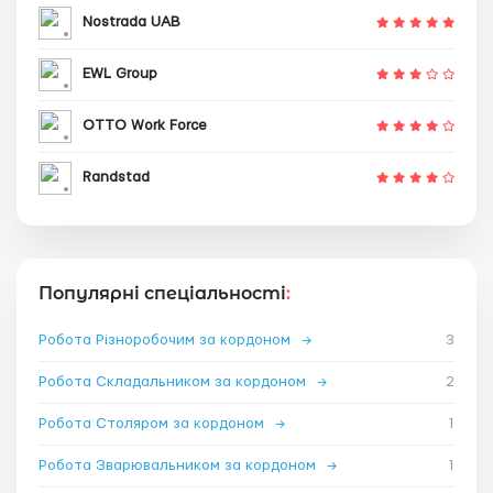
Nostrada UAB
EWL Group
OTTO Work Force
Randstad
Популярні спеціальності
:
Робота Різноробочим за кордоном
→
3
Робота Складальником за кордоном
→
2
Робота Столяром за кордоном
→
1
Робота Зварювальником за кордоном
→
1