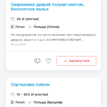
Сваривание дверей полуавтоматом,
бесплатное жилье
26 zł (злотых)
Foton
Польща (Ополе)
На предприятие по изготовлению противопожарных
дверей, ворот и т.д. С КОММУНИКАТИВНЫМ
ПОЛЬСКИМ ЯЗЫКОМ, требуются Слесаря с умением
18-12-2023
прихватывать полуавтоматом (не нужно уметь
профессионально варить) - Оплата: 23,00 зл в час
нетто, +премия до 500 зл (около 26,00 злотых в час)
відгукнутися
лакировщик (покраск...
Сортировка плёнки
19 - 26.5 zł (злотых)
Foton
Польща (Вроцлав)