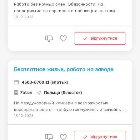
Работа без ночных смен. Обязанности: На
предприятие по сортировке плёнки (по цветам)
требуются мужчины - работа не сложная, частично
18-12-2023
на улице, много рабочих часов около 300 часов в
месяц Оплата труда: 19 зл/ч. нетто (молодёжь до 26
лет 26,30 зл./ч. нетто, студент 26,30 зл/ч. нетто )
відгукнутися
+...
Бесплатное жилье, работа на заводе
4500-6700 zł (злотых)
Foton
Польща (Білосток)
На международный концерн с возможностью
карьерного роста - требуются мужчины и семейные
пары. Зарплата - 4500 - 6700 злотых в месяц нетто.
18-12-2023
оплата на банковскую карту есть авансы
Оформляем карты побыта Оплата труда: оператор
линии — 18,85 злотых в час нетто, если ты ...
відгукнутися