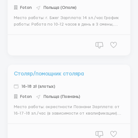
Foton
Польща (Ополе)
Место работы: г. Бжег Зарплата: 14 зл./час График
работы: Работа по 10-12 часов в день в 3 смены,
есть ночные. Выходной - воскресенье. Обязанности:
Наведение порядка в цеху, помощь в
переоборудовании линии продукции, распаковка и
приготовление компонентов продукции,
взвешивание, подготовка ...
Столяр/помощник столяра
16-18 zł (злотых)
Foton
Польща (Познань)
Место работы: окрестности Познани Зарплата: от
16-17-18 зл./час (в зависимости от квалификации)
График работы: С Пн-Пт, Сб - через одну. Рабочий
день 8-10 часов (есть дополнительные часы работы)
Обязанности: Изготовление современной корпусной