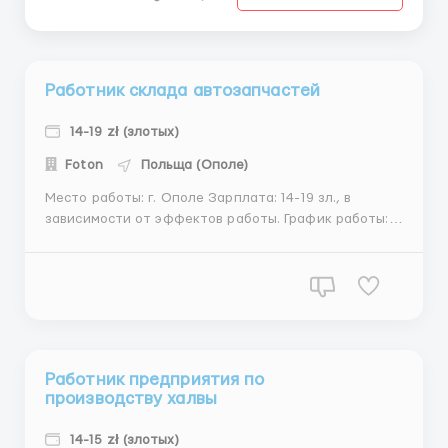
Работник склада автозапчастей
14-19 zł (злотых)
Foton
Польща (Ополе)
Место работы: г. Ополе Зарплата: 14-19 зл., в
зависимости от эффектов работы. График работы:
Рабочий день 8-10 час, работа в три смены: 6-14, 14-
22, 22-06 Обязанности: Разгрузка товара, работа со
сканером - комплектация, поддержание порядка на
складе и т.д. Требования: С минимальным знан...
Работник предприятия по
производству халвы
14-15 zł (злотых)