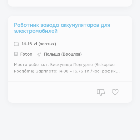
мебели Требования: Только с опытом работы. ...
Работник завода аккумуляторов для
электромобилей
14-16 zł (злотых)
Foton
Польща (Вроцлав)
Место работы: г. Бискупице Подгурне (Biskupice
Podgórne) Зарплата: 14.00 - 16.76 зл./час График
работы: Раб день: 12 часов в две смены - есть
ночные (240-280 часов). Обязанности: Предприятие
полностью автоматизированное. Работа на разных
производственных процессах. Контроль качества....