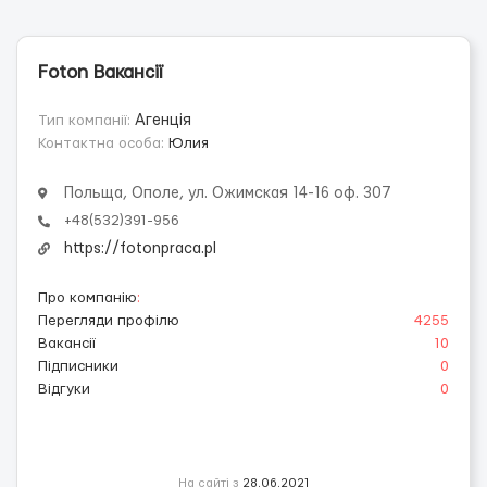
Foton Вакансії
Тип компанії:
Агенція
Контактна особа:
Юлия
Польща, Ополе, ул. Ожимская 14-16 оф. 307
+48(532)391-956
https://fotonpraca.pl
Про компанію
:
Перегляди профілю
4255
Вакансії
10
Підписники
0
Відгуки
0
На сайті з
28.06.2021