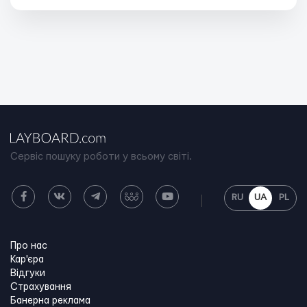
Сервіс пошуку роботи у всьому світі.
RU
UA
PL
Про нас
Кар'єра
Відгуки
Страхування
Банерна реклама