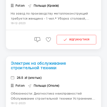
Foton
Польща (Краків)
На завод по производству металлоконструкций
требуется женщина - 1 чел.* Уборка столовой,
туалетных комнат, коридоров, раздевалок, мытье
18-12-2023
окон и т.п. Оплата труда: 18.50 зл./ч. нетто, с Нового
года - 20,00 зл./ч. нетто+300 злотых доплата за
каждый месяц ulga podatkova, если в месяц
відгукнутися
отработано 160 час...
Электрик на обслуживание
строительной техники
26.5 zł (злотых)
Foton
Польща (Ополе)
Обязанности: Диагностика неисправностей
Обслуживание строительной техники Устранение
неисправностей, возникающих при эксплуатации
18-12-2023