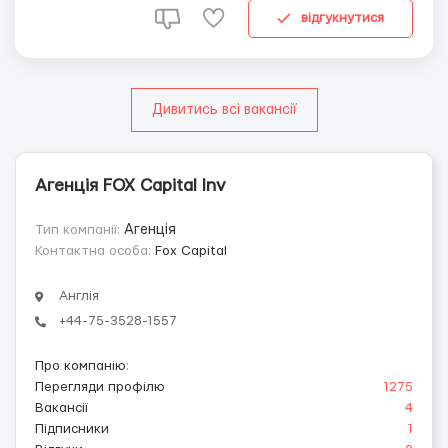
обеспечить нашим клиентам максимально успешный
відгукнутися
опыт в э...
Дивитись всі вакансії
Агенція FOX Capital Inv
Тип компанії:
Агенція
Контактна особа:
Fox Capital
Англія
+44-75-3528-1557
Про компанію
:
Перегляди профілю
1275
Вакансії
4
Підписники
1