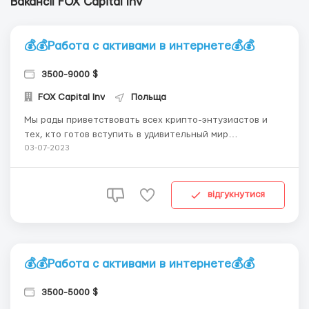
Вакансії FOX Capital Inv
💰💰Работа с активами в интернете💰💰
3500-9000 $
FOX Capital Inv
Польща
Мы рады приветствовать всех крипто-энтузиастов и
тех, кто готов вступить в удивительный мир
криптовалют! Почему стоит выбрать работу в сфере
03-07-2023
криптовалюты с нами? 🔎Инновационная среда🔍: Мы
находимся в центре криптовалютной революции и
активно вовлечены в передовые технологии и
відгукнутися
инновационные про...
💰💰Работа с активами в интернете💰💰
3500-5000 $