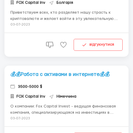
FOX Capital Inv
Болгарія
Приветствуем всех, кто разделяет нашу страсть к
криптовалюте и желает войти в эту увлекательную
сферу! Почему стоит выбрать работу в сфере
03-07-2023
криптовалюты с нами? 🔎Инновационная среда🔍: Мы
находимся в самом центре криптовалютной революции
и активно работаем с передовыми технологиями и
відгукнутися
проектами. ...
💰💰Работа с активами в интернете💰💰
3500-5000 $
FOX Capital Inv
Німеччина
О компании: Fox Capital Invest - ведущая финансовая
компания, специализирующаяся на инвестициях в
криптовалюты и предоставлении высокоэффективных
03-07-2023
стратегий спавтрейдинга. 💼💰 Мы являемся лидерами в
индустрии криптовалютного трейдинга и стремимся