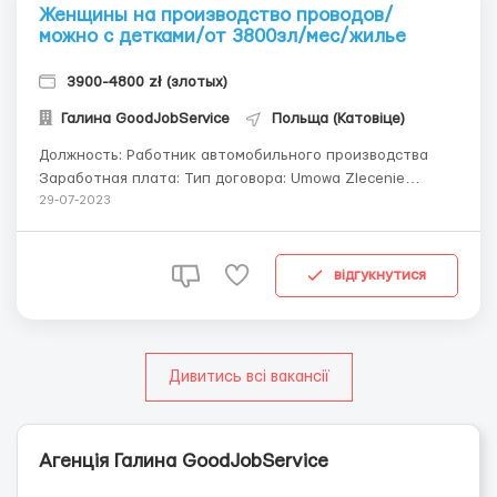
Женщины на производство проводов/
можно с детками/от 3800зл/мес/жилье
3900-4800 zł (злотых)
Галина GoodJobService
Польща (Катовіце)
Должность: Работник автомобильного производства
Заработная плата: Тип договора: Umowa Zlecenie
Ставка: 19 нетто/час. Ставка для молодежи до 26 лет -
29-07-2023
23.5 нетто/час Зарплата до 15 числа каждого месяца. ​​​​​​​
График: 5 дней в неделю, по 8 часов, в 3 смены (6-14/14-
22/22-6). Перерывы - 20 мину...
відгукнутися
Дивитись всі вакансії
Агенція Галина GoodJobService