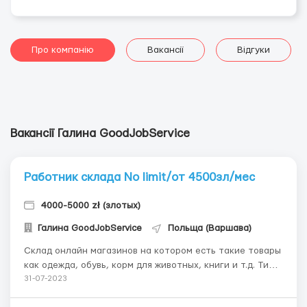
Про компанію
Вакансії
Відгуки
Вакансії Галина GoodJobService
Работник склада No limit/от 4500зл/мес
4000-5000 zł (злотых)
Галина GoodJobService
Польща (Варшава)
Склад онлайн магазинов на котором есть такие товары
как одежда, обувь, корм для животных, книги и т.д. Тип
договора: Umowa Zlecenie Ставка: 18.83 нетто/час.
31-07-2023
Ставка для студентов - 23.50 нетто/час Премии нет.