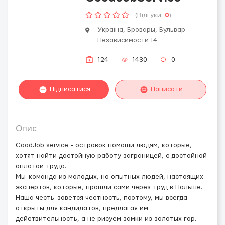
(Відгуки:
0
)
Україна, Бровары, Бульвар
Независимости 14
124
1430
0
Підписатися
Написати
Опис
GoodJob service - островок помощи людям, которые,
хотят найти достойную работу заграницей, с достойной
оплатой труда.
Мы-команда из молодых, но опытных людей, настоящих
экспертов, которые, прошли сами через труд в Польше.
Наша честь-зовется честность, поэтому, мы всегда
открыты для кандидатов, предлагая им
действительность, а не рисуем замки из золотых гор.