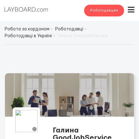
Роботодавцям
Робота за кордоном
Роботодавці
Роботодавці в Україні
Галина GoodJobService
Галина
GoodJobService