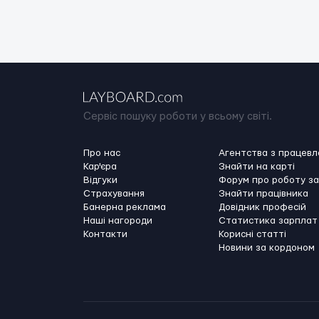
Сервіс пошуку роботи у всьому світі.
Про нас
Агентства з працев
Кар'єра
Знайти на карті
Відгуки
Форум про роботу з
Страхування
Знайти працівника
Банерна реклама
Довідник професій
Наші нагороди
Статистика зарплат
Контакти
Корисні статті
Новини за кордоном