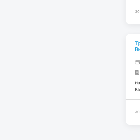
вк
Кр
30
Т
В
Ищ
ВЬЕТНАМ Услови
Оп
боль
ак
30