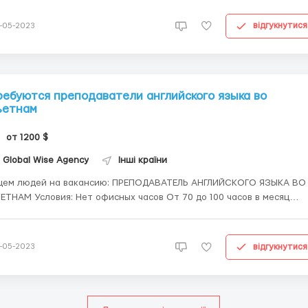
ус настоящего приключения, работая на красивейшем побережье
асного моря? Мы приглашаем активных и коммуникаб...
відгукнутися
-05-2023
ребуются преподаватели английского языка во
ьетнам
от 1200 $
Global Wise Agency
Інші країни
ем людей на вакансию: ПРЕПОДАВАТЕЛЬ АНГЛИЙСКОГО ЯЗЫКА ВО
я: Нет офисных часов От 70 до 100 часов в месяц
лата почасовая от 16 $ до 19$ (в месяц от 1200$) Можете брать
ше классов (при желании). Оформление сим карты Оформление
каунта в банке Помощь в поиске жилья ...
відгукнутися
-05-2023