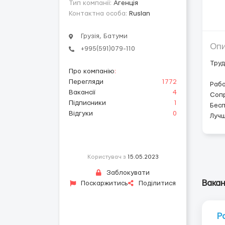
Тип компанії:
Агенція
Контактна особа:
Ruslan
Грузія, Батуми
Оп
+995(591)079-110
Труд
Про компанію
:
Перегляди
1772
Раб
Вакансії
4
Сопр
Підписники
1
Бесп
Відгуки
0
Лучш
Користувач з
15.05.2023
Заблокувати
Вакан
Поскаржитись
Поділитися
Р