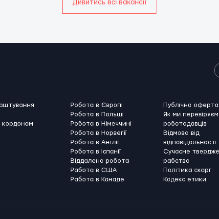
Дивитись всі вакансії
лаштування
Робота в Європі
Публічна оферта
Робота в Польщі
Як ми перевіряєм
а кордоном
Робота в Німеччині
роботодавців
Робота в Норвегії
Відмова від
Робота в Англії
відповідальності
Робота в Іспанії
Сучасне твердж
Віддалена робота
рабства
Работа в США
Політика скарг
Работа в Канадe
Кодекс етики