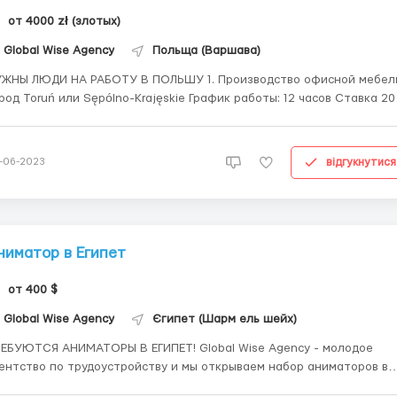
от 4000 zł (злотых)
Global Wise Agency
Польща (Варшава)
НЫ ЛЮДИ НА РАБОТУ В ПОЛЬШУ 1. Производство офисной мебели
род Toruń или Sępólno-Krajęskie График работы: 12 часов Ставка 20
 час Проживание 400 зл в месяц 2. Пилорама (производство паллет)
owrocław График работы: 8 - 10 часов Ставка 18 зл в час
оживание БЕСПЛ...
відгукнутися
-06-2023
ниматор в Египет
от 400 $
Global Wise Agency
Єгипет (Шарм ель шейх)
ЕБУЮТСЯ АНИМАТОРЫ В ЕГИПЕТ! Global Wise Agency - молодое
ентство по трудоустройству и мы открываем набор аниматоров в
ипет. Получите незабываемый опыт и яркие эмоции! Хотите ощути