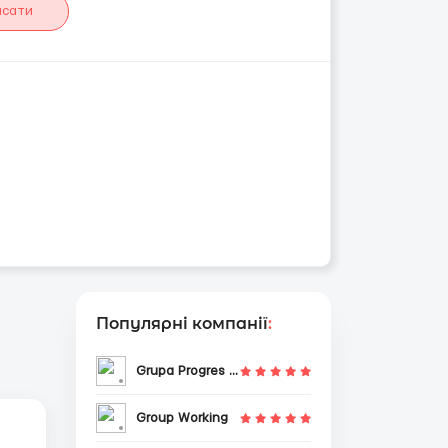
исати
Популярні компанії
:
Grupa Progres Sp. z o.o.
Group Working