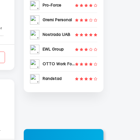
Pro-Force
Gremi Personal
Nostrada UAB
EWL Group
OTTO Work Force
Randstad
ть