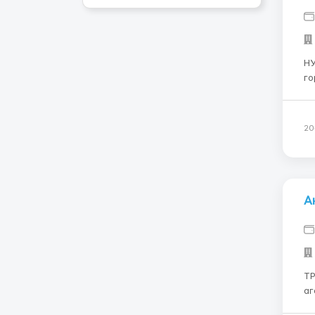
НУЖ
го
зл в
город In
Пр
20
А
ТР
аг
Ег