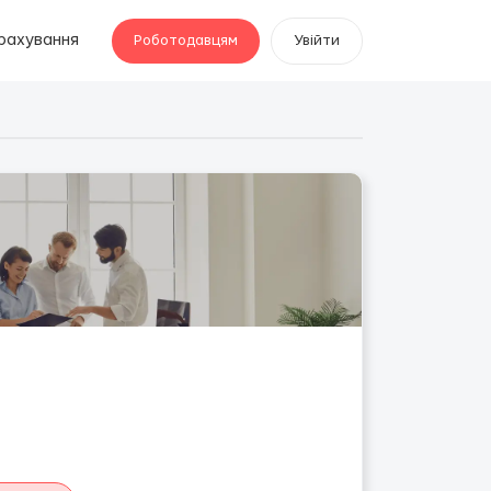
рахування
Роботодавцям
Увійти