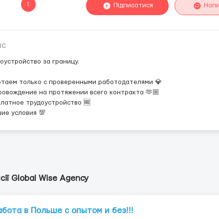
1
Підписатися
Нап
ис
оустройство за границу.
отаем только с проверенными работодателями 💎
овождение на протяжении всего контракта 🫶🏼
латное трудоустройство 🆓
ие условия 💯
сії Global Wise Agency
абота в Польше с опытом и без!!!