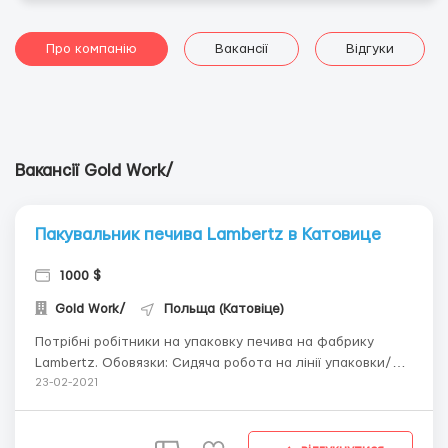
Про компанію
Вакансії
Відгуки
Вакансії Gold Work/
Пакувальник печива Lambertz в Катовице
1000 $
Gold Work/
Польща (Катовіце)
Потрібні робітники на упаковку печива на фабрику
Lambertz. Обовязки: Сидяча робота на лінії упаковки/
сортування.Пакування та сортування
23-02-2021
цукерок,печева.Работа нескладна, не вимагає
спеціальних навиків (проводиться попереднє вчення
працівника). Умови роботи: • погодинна ставка 13.80 зл /