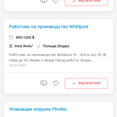
відгукнутися
...
Работник на производство Whirlpool
900-1200 $
Gold Work/
Польща (Лодзь)
Работник на производство Whirlpool 14 - 16zl в час, М, Ж,
пары до 50 Умова о праце Город работы :Лодзь,
Вроцлав, Радомско Требования: Пол: мужчины, женщины,
23-02-2021
семейные пары. Возраст: до 50 лет Ставка нетто в час,
в месяц - 14 злотых в час нетто. Для кандидатов до 26
лет 16 злотых нетто Обязаннос...
відгукнутися
Упаковщик игрушек Pinokio