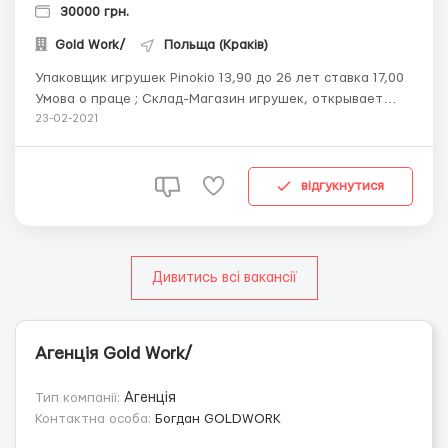
30000 грн.
Gold Work/
Польща (Краків)
Упаковщик игрушек Pinokio 13,90 до 26 лет ставка 17,00
Умова о праце ; Склад-Магазин игрушек, открывает
набор персонала на упаковку готовой продукции. Место
23-02-2021
работы -Краков За дополнительной информацией
обращаться по номеру тел. , есть вайбер. Оплата: -
Почасовая ставка -13,90 zl/ча...
відгукнутися
Дивитись всі вакансії
Агенція Gold Work/
Тип компанії:
Агенція
Контактна особа:
Богдан GOLDWORK