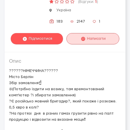
(Відгуки:
1
)
Україна
183
2147
1
Підписатися
Написати
Опис
??????НІМЕЧЧИНА??????
Місто Берлін
Збір замовленя☝️
❇️(Потрібно їздити на возику, там времонтований
комп'ютер ?і збирати замовлення)
?Є російсько мовний бригадир?, який покаже і розкаже.
0,5 євро в колі?
?На протязі дня в різних гамах грузити рівно на палт
продукцію і відвозити на вказане місце❗️