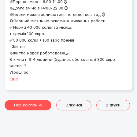
❇️Перша зміна з 6:00-14:00.⌚️
❇️Друга зміна з 14:00-22:00.⌚️
❇️Інколи можна залишатися на додаткові год.⌚️
♻️Перший місяць на освоєння, вивчення роботи.
✅Норма 40 000 колій за місяць
+ премія 100 євро.
✅50 000 колій + 100 євро премія
Житло
❇️Житло надає роботодавець.
В кімнаті 3-4 людини (будинок або хостел) 300 євро
житло. ?
?Гроші за
...
Еще
Про компанію
Вакансії
Відгуки