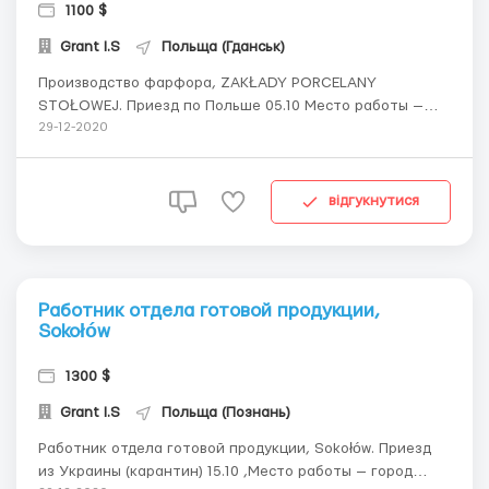
1100 $
Grant I.S
Польща (Гданськ)
Производство фарфора, ZAKŁADY PORCELANY
STOŁOWEJ. Приезд по Польше 05.10 Место работы —
город Łubiana Мужчины и женщины до 45 лет Виза от 3
29-12-2020
месяцев и безвиз Ставка 13.60 zl/нетто Рабочих часов в
месяц 200-240 Обязанности: Работники завода
работают производственным опе...
відгукнутися
Работник отдела готовой продукции,
Sokołów
1300 $
Grant I.S
Польща (Познань)
Работник отдела готовой продукции, Sokołów. Приезд
из Украины (карантин) 15.10 ,Место работы — город