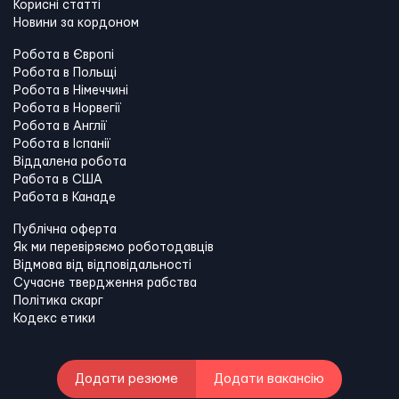
Корисні статті
Новини за кордоном
Робота в Європі
Робота в Польщі
Робота в Німеччині
Робота в Норвегії
Робота в Англії
Робота в Іспанії
Віддалена робота
Работа в США
Работа в Канадe
Публічна оферта
Як ми перевіряємо роботодавців
Відмова від відповідальності
Сучасне твердження рабства
Політика скарг
Кодекс етики
Додати резюме
Додати вакансію