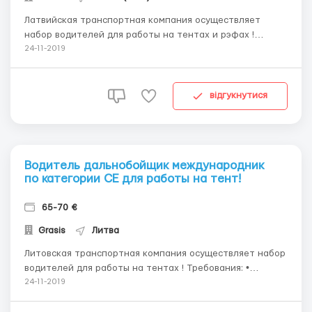
Латвийская транспортная компания осуществляет
набор водителей для работы на тентах и рэфах !
Требования: • возраст не старше 55 лет • категория С
24-11-2019
должна быть открыта до 2009 г • отсутствие судимости,
алко- ,нарко- зависимости • наличие загранпаспорта •
на...
відгукнутися
Водитель дальнобойщик международник
по категории СЕ для работы на тент!
65-70 €
Grasis
Литва
Литовская транспортная компания осуществляет набор
водителей для работы на тентах ! Требования: •
возраст не старше 55 лет • категория С должна быть
24-11-2019
открыта до 2009 г • отсутствие судимости, алко-
,нарко- зависимости • наличие загранпаспорта •