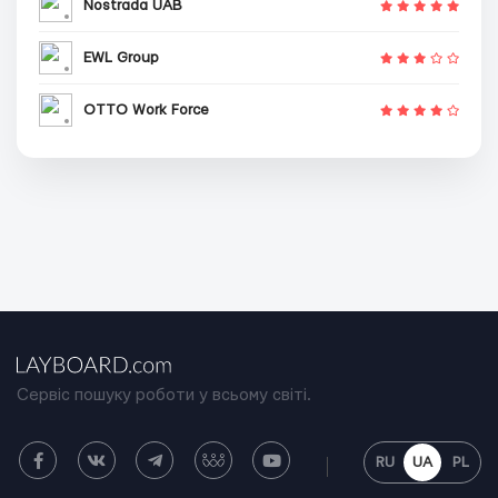
Nostrada UAB
EWL Group
OTTO Work Force
Сервіс пошуку роботи у всьому світі.
RU
UA
PL