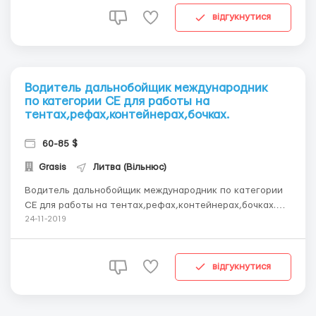
наличие чип...
відгукнутися
Водитель дальнобойщик международник
по категории СЕ для работы на
тентах,рефах,контейнерах,бочках.
60-85 $
Grasis
Литва (Вільнюс)
Водитель дальнобойщик международник по категории
СЕ для работы на тентах,рефах,контейнерах,бочках.
Требования: • возраст не старше 57 лет • опытом по ЕС
24-11-2019
от 4 мес. • отсутствие судимости • наличие
загранпаспорта • наличие чип-карты Условия работы:
&b...
відгукнутися