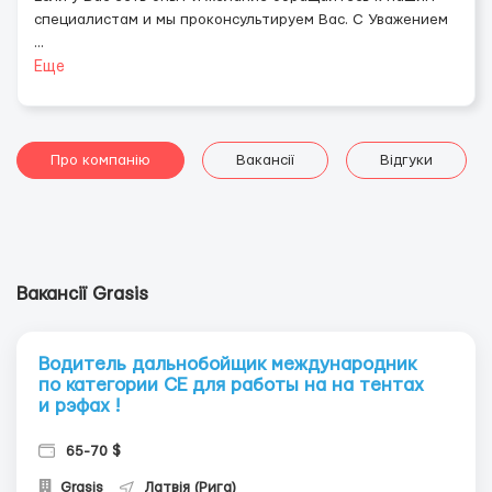
специалистам и мы проконсультируем Вас. С Уважением
...
Еще
Про компанію
Вакансії
Відгуки
Вакансії Grasis
Водитель дальнобойщик международник
по категории СЕ для работы на на тентах
и рэфах !
65-70 $
Grasis
Латвія (Рига)