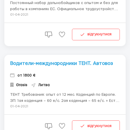
Постоянный набор дальнобойщиков с опытом и без для
работы в компаниях ЕС. Официальное трудоустройство.
Услуги бесплатные! Заработная плата – от 1800 ЕУР.
01-04-2021
Информационное и юридическое сопровождение на
протяжении всего процесса трудоустройства.
Поддержка после выезда в страну трудоустр...
відгукнутися
Водители-международники ТЕНТ. Автовоз
от 1800 €
Grasis
Литва
ТЕНТ Требования: опыт от 12 мес. Каденций по Европе.
ЗП: 1ая каденция – 60 е/с. 2ая каденция – 65 е/с. + Есть
бонусы за Эко-езду. Есть бальная система. Если балл 9
01-04-2021
и выше – доп. + 1,5-2 е/с. Автовоз В компании есть 2
вида полуприцепа (автовоза), пока не известно какие....
відгукнутися