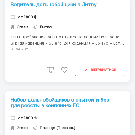
Водитель дальнобойщики в Литву
от 1800 $
Grasis
Литва
ТЕНТ Требования: опыт от 12 мес. Каденций по Европе.
ЗП: 1ая каденция – 60 е/с. 2ая каденция – 65 е/с. + Есть
бонусы за Эко-езду. Есть бальная система. Если балл 9
01-04-2021
и выше – доп. + 1,5-2 е/с. Автовоз В компании есть 2
вида полуприцепа (автовоза), пока не извес...
відгукнутися
Набор дальнобойщиков с опытом и без
для работы в компаниях ЕС
от 1800 €
Grasis
Польща (Познань)