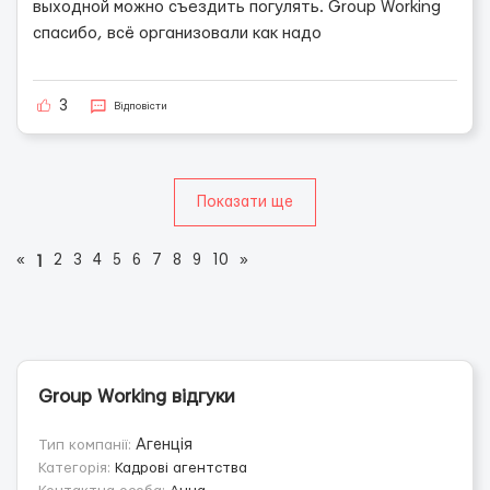
выходной можно съездить погулять. Group Working
спасибо, всё организовали как надо
3
Відповісти
Показати ще
«
2
3
4
5
6
7
8
9
10
»
1
Group Working відгуки
Тип компанії:
Агенція
Категорія:
Кадрові агентства