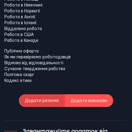
Робота в Німеччині
Робота в Норвегії
Робота в Англії
Робота в Іспанії
Віддалена робота
Работа в США
Работа в Канадe
Публічна оферта
Як ми перевіряємо роботодавців
Відмова від відповідальності
Сучасне твердження рабства
Політика скарг
Кодекс етики
Додати резюме
Додати вакансію
Завантажуйте додаток від