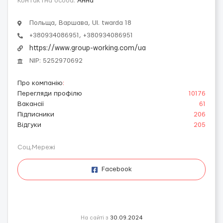
Контактна особа:
Aнна
Польща, Варшава, Ul. twarda 18
+380934086951, +380934086951
https://www.group-working.com/ua
NIP: 5252970692
Про компанію
:
Перегляди профілю
10176
Вакансії
61
Підписники
206
Відгуки
205
Соц.Мережі
Facebook
На сайті з
30.09.2024