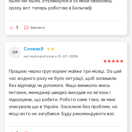
была-не-была. откликнулся и со мной связались
сразу. вот теперь работаю в Бельгии))
3
Відповісти
СлавикR
10
СЛ
на layboard.com з 21-07-2026
Працюю через груп воркінг майже три місяці. За цей
час жодного разу не було ситуації, щоб залишили
без відповіді чи допомоги. Якщо виникало якесь
питання, менеджер швидко виходив на зв’язок і
підказував, що робити. Робота саме така, як мені
описували ще в Україні. Заселили без проблем, на
місці ніхто не загубився. Буду рекомендувати вас