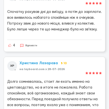
Спочатку рахував дні до виїзду, а потім до зарплати.
все виявилось набагато спокійніше ніж я очікував.
Потроху звик до нового місця, влився у колектив.
Було легше через те що менеджер була на зв'язку.
4
Відповісти
Христина Лазарєва
10
ХР
на layboard.com з 28-07-2026
Долго сомневалась, стоит ли ехать именно на
цветоводство, но в итоге не пожалела. Работа
спокойная, всё организовано, каждый знает свои
обязанности. Перед поездкой получила ответы на
все вопросы, поэтому ехала уже с пониманием, что