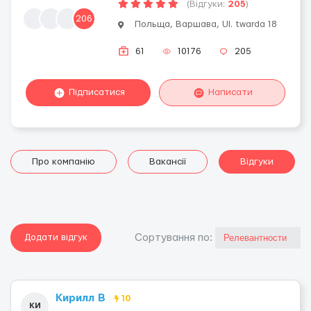
(Відгуки:
205
)
206
Польща, Варшава, Ul. twarda 18
61
10176
205
Підписатися
Написати
Про компанію
Вакансії
Відгуки
Додати відгук
Сортування по:
Кирилл В
10
КИ