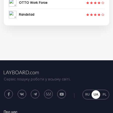
OTTO Work Force
Randstad
Сервіс пошуку роботи у всьому світі.
RU
UA
PL
Про нас