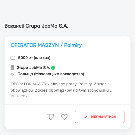
Вакансії Grupa JobMe S.A.
OPERATOR MASZYN / Palmiry
5000 zł (злотых)
Grupa JobMe S.A.
Польща (Мазовецьке воєводство)
OPERATOR MASZYN Miejsce pracy: Palmiry. Zakres
obowiązków Zakres obowiązków na tym stanowisku:
pracownik zajmuje się wyginaniem elementów blaszanych,
13-07-2023
na podstawie rysunku technicznego musi dobrać
odpowiednie narzędzia do gięcia, ustawić program na
maszynie, wygiąć pierw...
відгукнутися