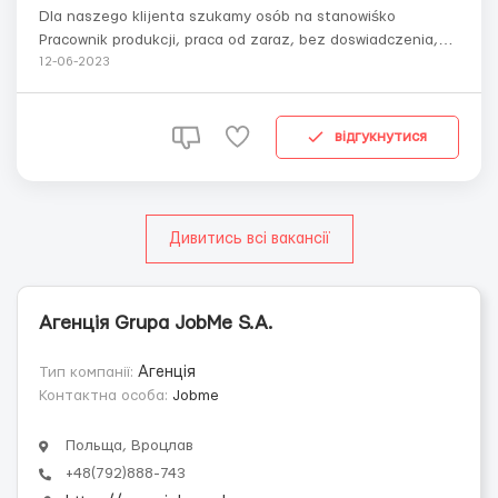
Dla naszego klijenta szukamy osób na stanowiśko
Pracownik produkcji, praca od zaraz, bez doswiadczenia,
wszystkigo się nauczysz pod czas szkolenia. Zakres
12-06-2023
obowiązków Obowiązki dla mężczyzn: operator maszyn -
wkładanie kęsów na części samochodowe do maszyny; -
wyjmowa...
відгукнутися
Дивитись всі вакансії
Агенція Grupa JobMe S.A.
Тип компанії:
Агенція
Контактна особа:
Jobme
Польща, Вроцлав
+48(792)888-743