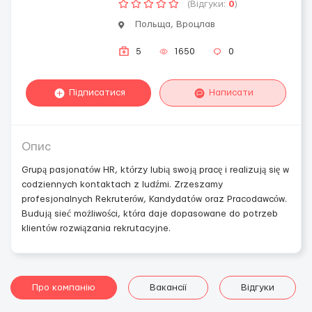
(Відгуки:
0
)
Польща, Вроцлав
5
1650
0
Підписатися
Написати
Опис
Grupą pasjonatów HR, którzy lubią swoją pracę i realizują się w
codziennych kontaktach z ludźmi. Zrzeszamy
profesjonalnych Rekruterów, Kandydatów oraz Pracodawców.
Budują sieć możliwości, która daje dopasowane do potrzeb
klientów rozwiązania rekrutacyjne.
Про компанію
Вакансії
Відгуки