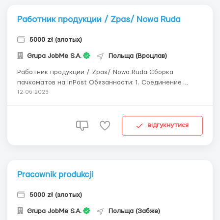
Работник продукции / Zpas/ Nowa Ruda
5000 zł (злотых)
Grupa JobMe S.A.
Польща (Вроцлав)
Работник продукции / Zpas/ Nowa Ruda Сборка
пачкоматов на InPost Обязанности: 1. Cоединение
металлических элементов шкафа с использованием
12-06-2023
ручного инструмента (отвертки, заклепки). 2. Укладка
кабельных жгутов, контроль качества производимой
продукции. 3. Очистка и обслуживание использ...
відгукнутися
Pracownik produkcji
5000 zł (злотых)
Grupa JobMe S.A.
Польща (Забже)