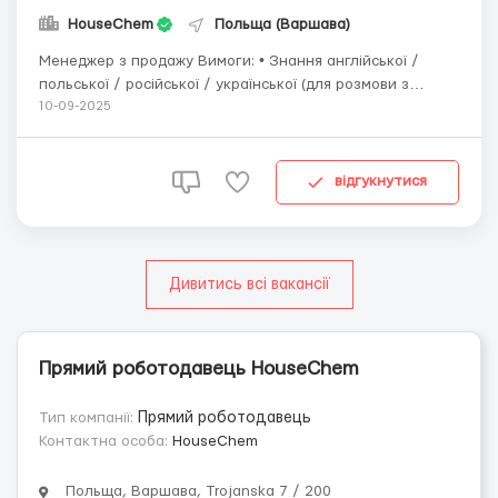
HouseChem
Польща (Варшава)
Менеджер з продажу Вимоги: • Знання англійської /
польської / російської / української (для розмови з
клієнтом) • Досвід в продажах на польському /
10-09-2025
європейському ринку • Досвід роботи в B2B сегменті •
Досвід роботи з базами даних, CRM системами (не
вимаганий)Основні обов’язки: &b...
відгукнутися
Дивитись всі вакансії
Прямий роботодавець HouseChem
Тип компанії:
Прямий роботодавець
Контактна особа:
HouseChem
Польща, Варшава, Trojanska 7 / 200