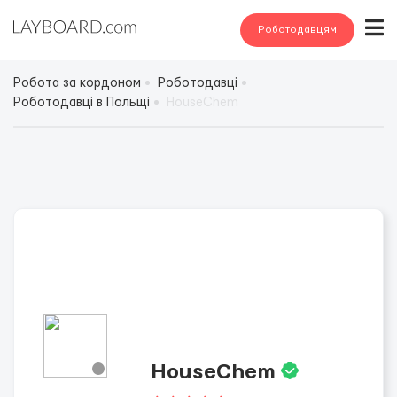
Роботодавцям
Робота за кордоном
Роботодавці
Роботодавці в Польщі
HouseChem
HouseChem