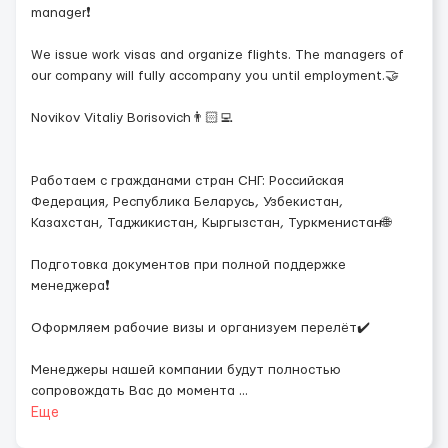
manager❗️
We issue work visas and organize flights. The managers of
our company will fully accompany you until employment.🤝
Novikov Vitaliy Borisovich👨🏻‍💻
Работаем с гражданами стран СНГ: Российская
Федерация, Республика Беларусь, Узбекистан,
Казахстан, Таджикистан, Кыргызстан, Туркменистан🌐
Подготовка документов при полной поддержке
менеджера❗️
Оформляем рабочие визы и организуем перелёт✔️
Менеджеры нашей компании будут полностью
сопровождать Вас до момента
...
Еще