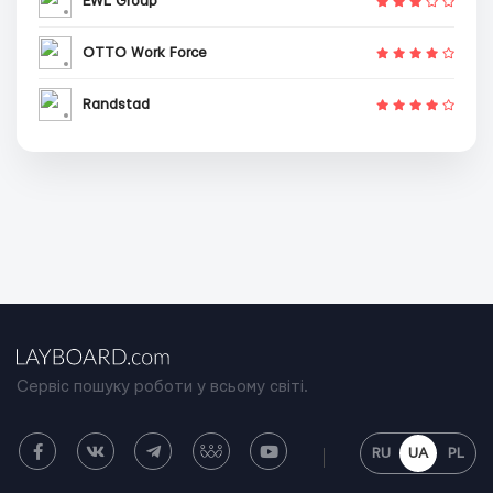
EWL Group
OTTO Work Force
Randstad
Сервіс пошуку роботи у всьому світі.
RU
UA
PL