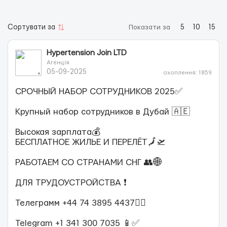
Сортувати за
Показати за
5
10
15
Hypertension Join LTD
Агенція
05-09-2025
охоплення: 1859
СРОЧНЫЙ НАБОР СОТРУДНИКОВ 2025✅
Крупный набор сотрудников в Дубай 🇦🇪
Высокая зарплата💰
БЕСПЛАТНОЕ ЖИЛЬЕ И ПЕРЕЛЁТ🗾🛫
РАБОТАЕМ СО СТРАНАМИ СНГ 👥🌐
ДЛЯ ТРУДОУСТРОЙСТВА ❗️
Телеграмм +44 74 3895 4437✍🏻
Telegram +1 341 300 7035 📱✅