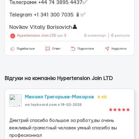
Телеграмм +44 74 3895 4437✅
Telegram +1 341 300 7035 📱✅
Novikov Vitaliy Borisovich👤
Hypertension Join LTD
ще
3
0
коментарі
0
репости
Подобається
Ответ
Поділитися
Надіслати
Відгуки на компанію Hypertension Join LTD
Михаил Григорьев-Макаров
40
на layboard.com з 18-02-2025
Дмитрий спасибо большое за работу,вы очень
вежливый грамотный человек умный спасибо вы
професионнал