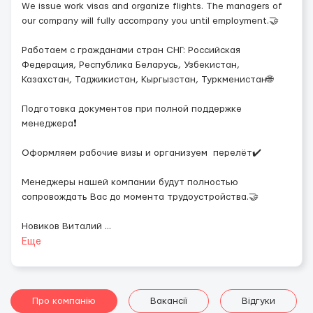
We issue work visas and organize flights. The managers of
our company will fully accompany you until employment.🤝
Работаем с гражданами стран СНГ: Российская
Федерация, Республика Беларусь, Узбекистан,
Казахстан, Таджикистан, Кыргызстан, Туркменистан🌐
Подготовка документов при полной поддержке
менеджера❗️
Оформляем рабочие визы и организуем перелёт✔️
Менеджеры нашей компании будут полностью
сопровождать Вас до момента трудоустройства.🤝
Новиков Виталий
...
Еще
Про компанію
Вакансії
Відгуки