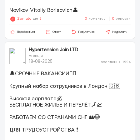
Novikov Vitaliy Borisovich👤
Zomato
ще
3
0
коментарі
0
репости
Подобається
Ответ
Поділитися
Надіслати
Hypertension Join LTD
Агенція
18-08-2025
охоплення: 1994
🔔СРОЧНЫЕ ВАКАНСИИ✍🏻
Крупный набор сотрудников в Лондон 🇬🇧
Высокая зарплата💰
БЕСПЛАТНОЕ ЖИЛЬЕ И ПЕРЕЛЁТ🗾🛫
РАБОТАЕМ СО СТРАНАМИ СНГ 👥🌐
ДЛЯ ТРУДОУСТРОЙСТВА ❗️