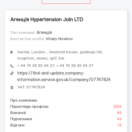
Агенція Hypertension Join LTD
Тип компанії:
Агенція
Контактна особа:
Vitaliy Novikov
Англія, London , Amshold house, goldings hill,
loughton, essex, ig10 2rw
+ 44 74 38 95 44 37, + 44 74 38 95 44 37
https://find-and-update.company-
information.service.gov.uk/company/07747824
VAT: 07747824
Про компанію
:
Перегляди профілю
2816
Вакансії
65
Підписники
43
Відгуки
15