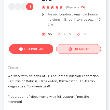
j
43
(Відгуки:
15
)
Англія, London , Amshold house,
goldings hill, loughton, essex, ig10
2rw
65
2816
15
Підписатися
Написати
Опис
We work with citizens of CIS countries: Russian Federation,
Republic of Belarus, Uzbekistan, Kazakhstan, Tajikistan,
Kyrgyzstan, Turkmenistan🌐
Preparation of documents with full support from the
manager❗️