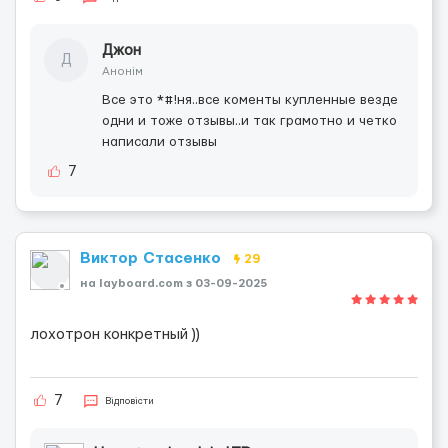
Джон
Д
Анонім
Все это *#!ня..все коменты купленные везде
одни и тоже отзывы..и так грамотно и четко
написали отзывы
7
Виктор Стасенко
29
на layboard.com з 03-09-2025
лохотрон конкретный ))
7
Відповісти