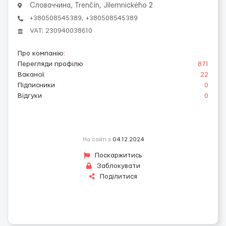
Словаччина, Trenčín, Jilemnického 2
+380508545389, +380508545389
VAT: 230940038610
Про компанію
:
Перегляди профілю
871
Вакансії
22
Підписники
0
Відгуки
0
На сайті з
04.12.2024
Поскаржитись
Заблокувати
Поділитися