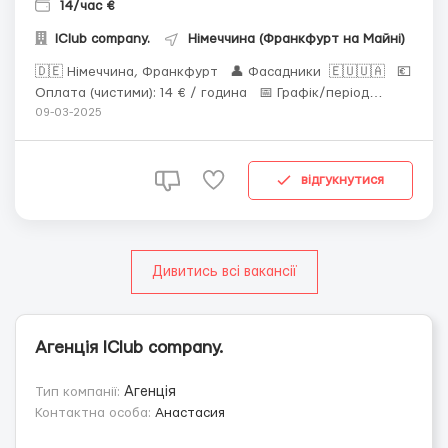
14/час €
IClub company.
Німеччина (Франкфурт на Майні)
🇩🇪 Німеччина, Франкфурт 👤 Фасадники 🇪🇺🇺🇦 💶
Оплата (чистими): 14 € / година 📅 Графік/період
роботи: Пн.-пт., 07:00-19:00, сб. - за бажанням. Від 8
09-03-2025
годин/день. 180-220 годин/місяць. 🛏 Житло: Надається
платно: 250€/місяць. По 2-3 людини в кімнаті. 🦺
Спецодяг: Надаєтьс...
відгукнутися
Дивитись всі вакансії
Агенція IClub company.
Тип компанії:
Агенція
Контактна особа:
Анастасия