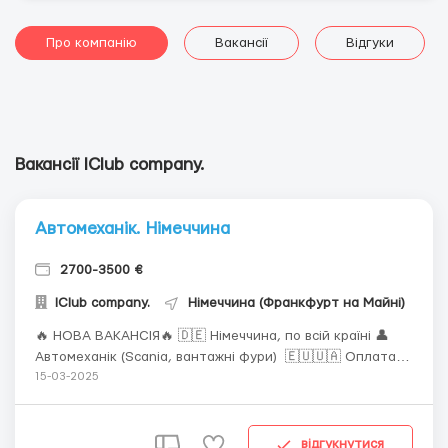
Про компанію
Вакансії
Відгуки
Вакансії IClub company.
Автомеханік. Німеччина
2700-3500 €
IClub company.
Німеччина (Франкфурт на Майні)
🔥 НОВА ВАКАНСІЯ🔥 🇩🇪 Німеччина, по всій країні 👤
Автомеханік (Scania, вантажні фури) 🇪🇺🇺🇦 Оплата :
2700–3500 € нетто 📅 Графік/період роботи: 8-10 годин
15-03-2025
на день. 🚙 Трансфер на роботу: довезення є 🏠
Проживання: 400 € з зарплати, квартири по 2-3 особи
📍 Для кого: Чолов...
відгукнутися