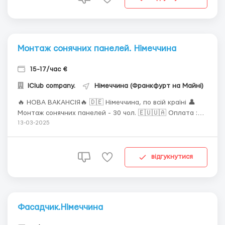
Монтаж сонячних панелей. Німеччина
15-17/час €
IClub company.
Німеччина (Франкфурт на Майні)
🔥 НОВА ВАКАНСІЯ🔥 🇩🇪 Німеччина, по всій країні 👤
Монтаж сонячних панелей - 30 чол. 🇪🇺🇺🇦 Оплата :
від 15 до 17€ (брутто), час у дорозі враховується як
13-03-2025
робочий час, бонус за встановлення до 520 євро в
місяць. Зарплата чистими до 3000 € в місяць 📅 Графік/
період роботи: 8-10 годин на день. ...
відгукнутися
Фасадчик.Німеччина