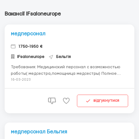
Вакансії IFsaloneurope
медперсонал
1750-1950 €
IFsaloneurope
Бельгія
Требования: Медицинский персонал с возможностью
работы( медсестра,помощница медсестры) Полное
сопровождение в получении эквивалента дипломов и
16-03-2023
признание дипломов медицинских работников.
Подготовка документов,заверенные
переводы,мотивационные письма,разрешение работать
відгукнутися
по профессии ( виза). ...
медперсонал Бельгия