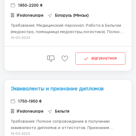
1950-2200 €
IFsaloneurope
Білорусь (Мінськ)
Требования: Медицинский персонал. Работа в Бельгии
(медсестра, помощница медсестры,логистика). Полное
сопровождение в получении эквивалента дипломов и
16-03-2023
признание дипломов медицинских работников среднего
звена полученных в других странах. Получение
разрешения на работу в профессии ( виза)...
відгукнутися
Эквиваленты и признание дипломов
1750-1950 €
IFsaloneurope
Бельгія
Требования: Полное сопровождение в получении
эквивалента дипломов и аттестатов. Признания
дипломов для работы или учебы Подготовка
16-03-2023