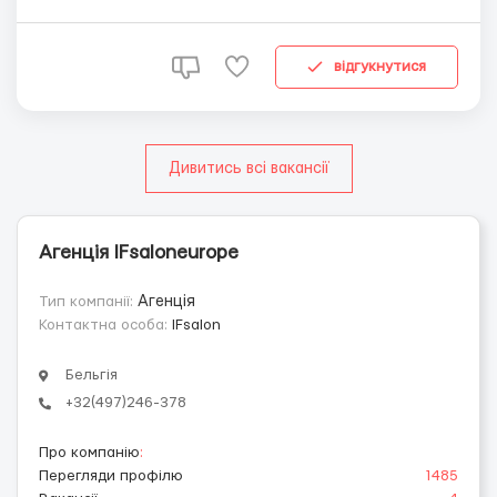
документов,заверенные переводы,мотивационные
письма,разрешение работать по профессии.
Интеграционное сопровождение в Бельгии Где
відгукнутися
работать? ...
Дивитись всі вакансії
Агенція IFsaloneurope
Тип компанії:
Агенція
Контактна особа:
IFsalon
Бельгія
+32(497)246-378
Про компанію
:
Перегляди профілю
1485