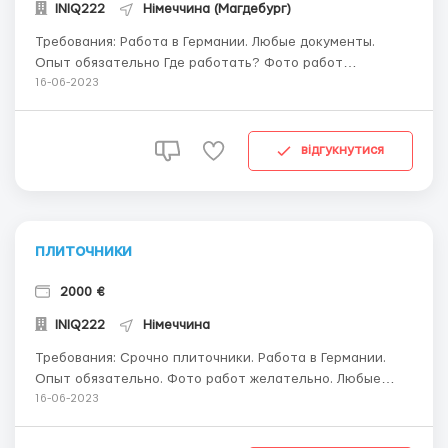
INIQ222
Німеччина (Магдебург)
Требования: Работа в Германии. Любые документы.
Опыт обязательно Где работать? Фото работ
желательно. Подробности в ЛИЧКУ Условия работы:
16-06-2023
WatsApp +37362043572 ...
відгукнутися
плиточники
2000 €
INIQ222
Німеччина
Требования: Срочно плиточники. Работа в Германии.
Опыт обязательно. Фото работ желательно. Любые
документы. Где работать? Оформление:Чешская
16-06-2023
компания Командировочный лист А1 Условия работы:
+37362043572 ...