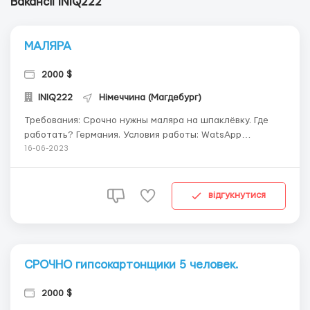
Вакансії INIQ222
МАЛЯРА
2000 $
INIQ222
Німеччина (Магдебург)
Требования: Срочно нужны маляра на шпаклёвку. Где
работать? Германия. Условия работы: WatsApp
+37362043572
16-06-2023
відгукнутися
СРОЧНО гипсокартонщики 5 человек.
2000 $