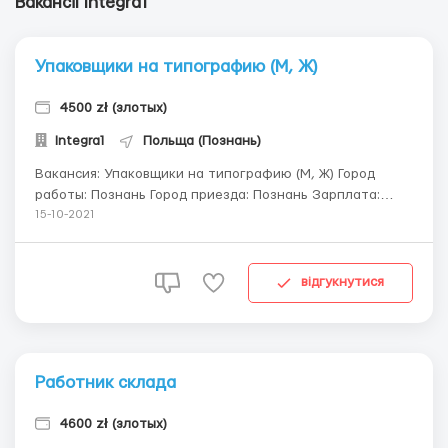
Вакансії Integra1
Упаковщики на типографию (М, Ж)
4500 zł (злотых)
Integra1
Польща (Познань)
Вакансия: Упаковщики на типографию (М, Ж) Город
работы: Познань Город приезда: Познань Зарплата:
Студент младше 26 лет - 18,30 z; не студенты до 26 лет
15-10-2021
- 14,96 zł/час; старше 26 лет - 14 zł/час; NETTO График
работы: Работа в среднем по 10 часов/день с 6:00 , 6
дней в неделю, 200-260 часо...
відгукнутися
Работник склада
4600 zł (злотых)