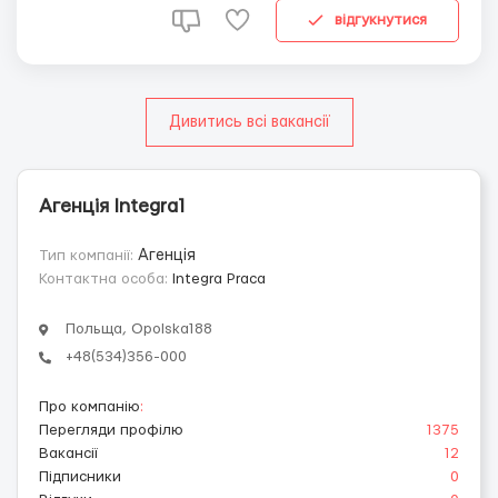
2-4 человека. Первы...
відгукнутися
Дивитись всі вакансії
Агенція Integra1
Тип компанії:
Агенція
Контактна особа:
Integra Praca
Польща, Opolska188
+48(534)356-000
Про компанію
:
Перегляди профілю
1375
Вакансії
12
Підписники
0