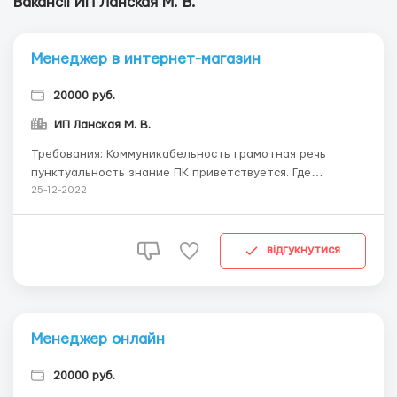
Вакансії ИП Ланская М. В.
Менеджер в интернет-магазин
20000 руб.
ИП Ланская М. В.
Требования: Коммуникабельность грамотная речь
пунктуальность знание ПК приветствуется. Где
работать? Работа ведётся исключительно через
25-12-2022
интернет в дружном молодом, целеустремленном
коллективе. Условия работы: Удаленная работа от 3-х
часов в день официальное трудоу...
відгукнутися
Менеджер онлайн
20000 руб.