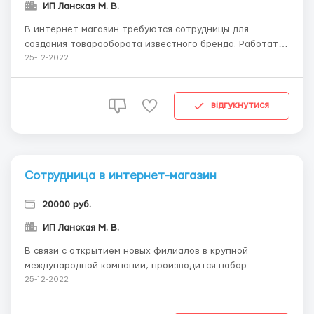
ИП Ланская М. В.
В интернет магазин требуются сотрудницы для
создания товарооборота известного бренда. Работать
можно из дома в удобное время. Требования: -2-3 часа
25-12-2022
на работу в течение суток -Наличие компьютера или
ноутбука со скоростным интернетом -Желание
работать и зарабатывать -Навыки грамотного общения
відгукнутися
с ...
Сотрудница в интернет-магазин
20000 руб.
ИП Ланская М. В.
В связи с открытием новых филиалов в крупной
международной компании, производится набор
сотрудников. Работа ведётся исключительно через
25-12-2022
интернет в дружном молодом, целеустремленном
коллективе. Предоставляется бесплатное обучение.