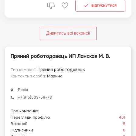
Вакансия подойдёт как подработка или основной вид
відгукнутися
деятельности. ТРЕ...
Дивитись всі вакансії
Прямий роботодавець ИП Ланская М. В.
Тип компанії:
Прямий роботодавець
Контактна особа:
Марина
Росія
+7(915)503-59-73
Про компанію
:
Перегляди профілю
461
Вакансії
5
Підписники
0