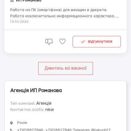
ИП Романова
Работа на ПК (смартфоне) для женщин в декрете.
Работа исключительно информационного характера.
Для работы вам понадобится стабильный доступ к сети
13-10-2020
интернет и гаджет. Требования: женщина от 20 до 45
лет, активная и целеустремленная. Оплата труда
гарантирована. Трудоустройство по договору.Запись на
відгукнутися
со...
Дивитись всі вакансії
Агенція ИП Романова
Тип компанії:
Агенція
Контактна особа:
nikai
Росія
+79118827846, +79118827846 Telegram @ivkuch17