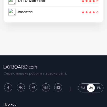
OTTO Work Force
Randstad
Сервіс пошуку роботи у всьому світі.
RU
UA
PL
Про нас