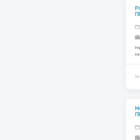
Р
П
На
кейте
Грузии, 
08:00 
па
16
М
П