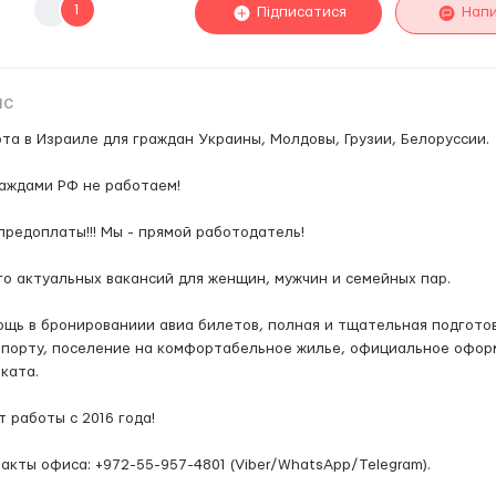
1
Підписатися
Нап
ис
та в Израиле для граждан Украины, Молдовы, Грузии, Белоруссии.
аждами РФ не работаем!
предоплаты!!! Мы - прямой работодатель!
о актуальных вакансий для женщин, мужчин и семейных пар.
щь в бронированиии авиа билетов, полная и тщательная подготов
порту, поселение на комфортабельное жилье, официальное оформ
оката.
 работы с 2016 года!
акты офиса: +972-55-957-4801 (Viber/WhatsApp/Telegram).