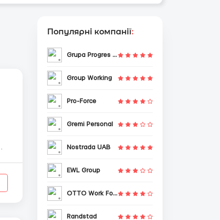
Популярні компанії
:
Grupa Progres Sp. z o.o.
Group Working
Pro-Force
Gremi Personal
Nostrada UAB
EWL Group
OTTO Work Force
Randstad