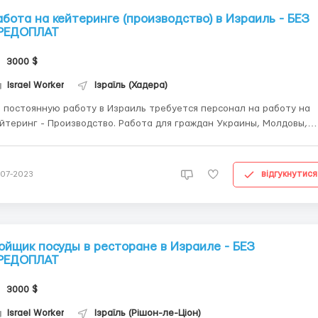
абота на кейтеринге (производство) в Израиль - БЕЗ
РЕДОПЛАТ
3000 $
Israel Worker
Ізраїль (Хадера)
 постоянную работу в Израиль требуется персонал на работу на
ринг - Производство. Работа для граждан Украины, Молдовы,
Белоруссии. Города: Петах - Тиква, Хадера График 07:00 - 19:00,
- 20:00, день/ночь, Ставка 35 ₪ шекелей Требуются девушки,
рни, можно туристов,...
відгукнутися
-07-2023
ойщик посуды в ресторане в Израиле - БЕЗ
РЕДОПЛАТ
3000 $
Israel Worker
Ізраїль (Рішон-ле-Ціон)