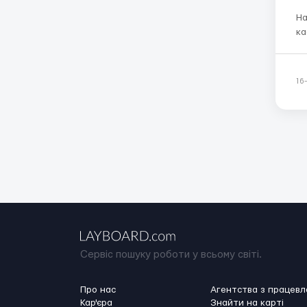
На
кафе
18:00 Ставка 38 ₪ шекелей (
пар
бо
16
Сервіс пошуку роботи у всьому світі.
Про нас
Агентства з працев
Кар'єра
Знайти на карті