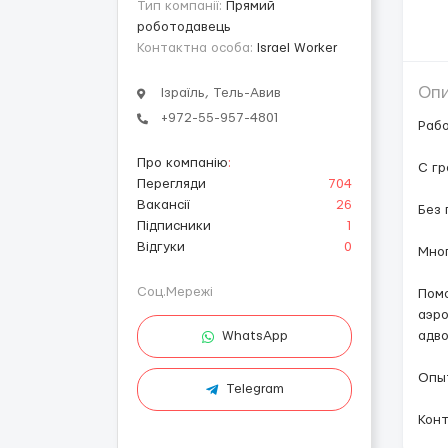
Тип компанії:
Прямий
роботодавець
Контактна особа:
Israel Worker
Оп
Ізраїль, Тель-Авив
+972-55-957-4801
Рабо
Про компанію
:
С гр
Перегляди
704
Вакансії
26
Без 
Підписники
1
Відгуки
0
Мног
Соц.Мережі
Помо
аэро
WhatsApp
адв
Опыт
Telegram
Конт