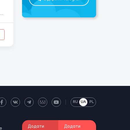
RU
UA
PL
Додати
Додати
о