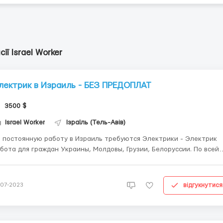
сії Israel Worker
лектрик в Израиль - БЕЗ ПРЕДОПЛАТ
3500 $
Israel Worker
Ізраїль (Тель-Авів)
 постоянную работу в Израиль требуются Электрики - Электрик
бота для граждан Украины, Молдовы, Грузии, Белоруссии. По всей
- 16:00 Ставка 40 ₪ шекелей (от 3500 долларов
уются парни с опытом или тех. навыками. Обязанности:
мощник электр...
відгукнутися
-07-2023