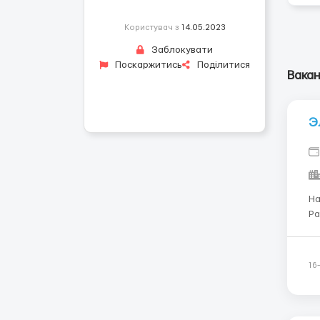
Користувач з
14.05.2023
Заблокувати
Поскаржитись
Поділитися
Вакан
Э
На
Ра
стране График 07:00 
США/мес.) Треб
по
16