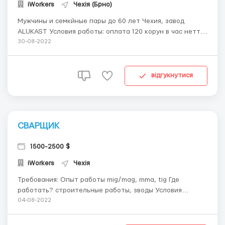
iWorkers
Чехія (Брно)
Мужчины и семкйные пары до 60 лет Чехия, завод
ALUKAST Условия работы: оплата 120 корун в час нетто
социальное и медицинское страхование бесплатное
30-08-2022
жилье ...
відгукнутися
СВАРЩИК
1500-2500 $
iWorkers
Чехія
Требования: Опыт работы mig/mag, mma, tig Где
работать? строительные работы, зводы Условия
работы: 12 часовые смены оплата 130-170 крорн в час
04-08-2022
бесплатное жилье социальное и медицинские
страхование ...