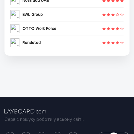
Nostrada UAB
EWL Group
OTTO Work Force
Randstad
Сервіс пошуку роботи у всьому світі.