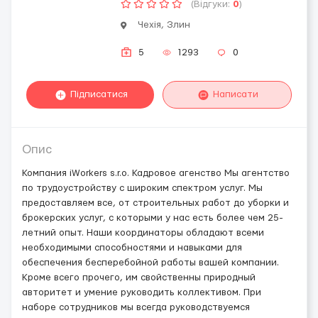
(Відгуки:
0
)
Чехія, Злин
5
1293
0
Підписатися
Написати
Опис
Компания iWorkers s.r.o. Кадровое агенство Мы агентство
по трудоустройству с широким спектром услуг. Мы
предоставляем все, от строительных работ до уборки и
брокерских услуг, с которыми у нас есть более чем 25-
летний опыт. Наши координаторы обладают всеми
необходимыми способностями и навыками для
обеспечения бесперебойной работы вашей компании.
Кроме всего прочего, им свойственны природный
авторитет и умение руководить коллективом. При
наборе сотрудников мы всегда руководствуемся