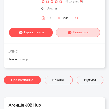
(Відгуки:
0
)
Англія
37
234
0
Підписатися
Написати
Опис
Немає опису
Про компанію
Вакансії
Відгуки
Агенція J0B Hub