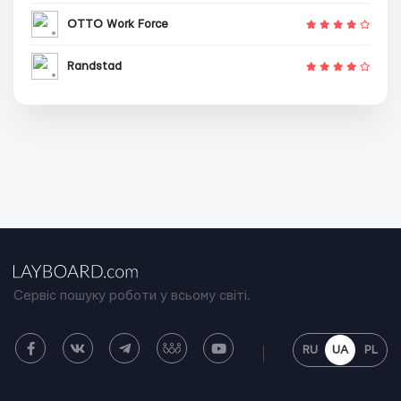
OTTO Work Force
Randstad
Сервіс пошуку роботи у всьому світі.
RU
UA
PL