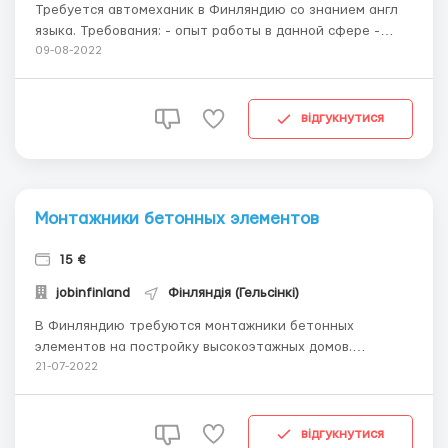
Требуется автомеханик в Финляндию со знанием англ
языка. Требования: - опыт работы в данной сфере -
паспорт ЕС - готовность к быстрому приезду - знание
09-08-2022
английского языка Детали : +358 403644474 (вайбер,
ватсап) ...
відгукнутися
Монтажники бетонных элементов
15 €
jobinfinland
Фінляндія (Гельсінкі)
В Финляндию требуются монтажники бетонных
элементов на постройку высокоэтажных домов.
Требования: - опыт работы - гражданство ЕС. Оплата
21-07-2022
от 15-20 евро/час. С жильем фирма помогает. Вакансия
бесплатная. Детали в вайбер, ватсап +358403644474 ...
відгукнутися