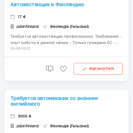
Автожестянщик в Финляндию
17 €
jobinfinland
Фінляндія (Гельсінкі)
Требуется автожестянщик профессионал. Требования: -
опыт работы в данной сфере - Только граждане ЕС -
готовность приступить к работе - владение англ
09-08-2022
языком или финским языком Жильем фирма обеспечит.
Оплата труда 17-18 евро/час. Детали в вайбер, ватсап
+358403644474 ...
відгукнутися
Требуется автомеханик со знанием
английского
3000 €
jobinfinland
Фінляндія (Гельсінкі)