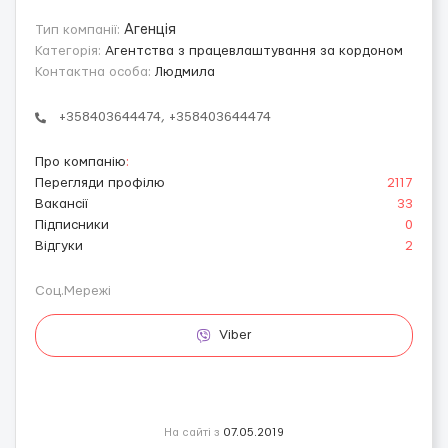
Тип компанії:
Агенція
Категорія:
Агентства з працевлаштування за кордоном
Контактна особа:
Людмила
+358403644474, +358403644474
Про компанію
:
Перегляди профілю
2117
Вакансії
33
Підписники
0
Відгуки
2
Соц.Мережі
Viber
На сайті з
07.05.2019