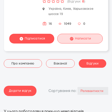
(Відгуки:
0
)
Україна, Киев, Харьковское
шоссе 19
16
1049
0
Підписатися
Написати
Про компанію
Вакансії
Відгуки
Додати відгук
Сортування по:
У цього роботодавця поки-що нема відгуків.