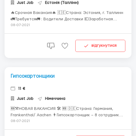
Just Job
Естонія (Таллінн)
🔥Срочная Вакансия🔥 🇪🇪Страна: Эстония, г. Таллинн
🚛Требуется🚛 : Водители Доставки 💶Заработная
плата💶: ставка 1000€ + выработок < 1300~1400 📅
08-07-2021
График📅: с 10:00 - 22:00 🛏Жилье🛏: Предоставляется
150€/месяц ( + коммунальные услуги)
⚒Дополнительно⚒: Доставка еды🥗, работа ч...
відгукнутися
Гипсокартонщики
11 €
Just Job
Німеччина
🆕⚒НОВАЯ ВАКАНСИЯ 🛠 🆕 🇩🇪Страна: Германия,
Frankenthal/ Aachen 👨Гипсокартонщик – 8 сотрудников
💶Заработная плата:11 евро / час 📅График: - 8-12 🛏
08-07-2021
Жилье:Предоставляется бесплатно
⚒Дополнительно:Установка гипсокартона. Опыт