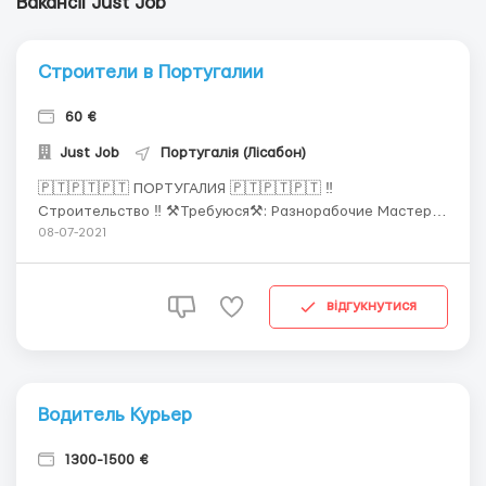
Вакансії Just Job
Строители в Португалии
60 €
Just Job
Португалія (Лісабон)
🇵🇹🇵🇹🇵🇹 ПОРТУГАЛИЯ 🇵🇹🇵🇹🇵🇹 ‼️
Строительство ‼ ⚒Требуюся⚒: Разнорабочие Мастера-
универсалы, Арматурщик-опалубщики ▪️штукатурка
08-07-2021
▪️кладка ▪️стяжка ▪️плитка ▪️гипсокартон и тд ▪️заливка
бетона ⏰ Рабочий день 8 часов, переработки 1 час -7,5
евро 💶 Оплата💶 🔸Мастер-универсал 60 евро...
відгукнутися
Водитель Курьер
1300-1500 €