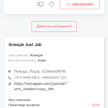
работы в ЕС. 📲 По всем вопросам звоните или пишите
відгукнутися
viber : +485142...
Дивитись всі вакансії
Агенція Just Job
Тип компанії:
Агенція
Контактна особа:
Vasilii
Польща, Лодзь, ul.Zielona38/45
+373-6999-6813, +48(514)207-222
https://instagram.com/jusstjob?
utm_medium=copy_link
Про компанію
:
Перегляди профілю
2524