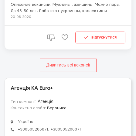
Описание вакансии: Мужчины , женщины. Можно пары.
До 45-50 лет, Работают украинцы, коллектив и
бригадир хорошие Без аллергии на пыльцу цветочных
20-08-2020
растений! Работа в цветочных теплицах. Высадка
цветов, полив, срез, упаковка на магазины. Магазины
2,6 км от места работы. Ходит с...
відгукнутися
Дивитись всі вакансії
Агенція KA Euro+
Тип компанії:
Агенція
Контактна особа:
Вероника
Україна
+380505206871, +380505206871