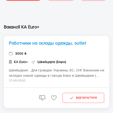
Вакансії KA Euro+
Работники на склады одежды, outlet
3000 €
KA Euro+
Швейцарія (Берн)
Швейцария…Для граждан Украины, ЕС, СНГ Вакансии на
складах новой одежды в городе Бёрн в Швейцарии (
аутлет ). График работы: 8-10 часов в день, 5-6 дней в
27-08-2020
неделю. Обязанности: – сортировка одежды (мужская,
женская, детская); – упаковка одежды. Требования: воз...
відгукнутися