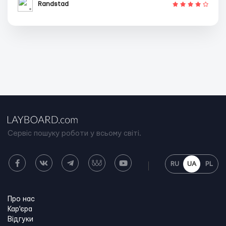
Randstad
Сервіс пошуку роботи у всьому світі.
RU
UA
PL
Про нас
Кар'єра
Відгуки