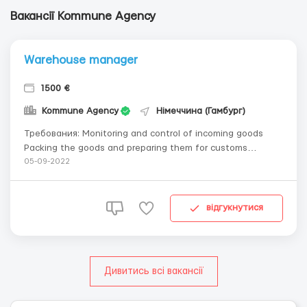
Вакансії Kommune Agency
Warehouse manager
1500 €
Kommune Agency
Німеччина (Гамбург)
Требования: Monitoring and control of incoming goods
Packing the goods and preparing them for customs
clearance and shipping the goods. Communication and
05-09-2022
organization with the logistics service providers.
Clarification of problems with individual items or lost
packag...
відгукнутися
Дивитись всі вакансії