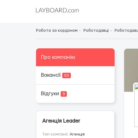
Робота за кордоном
Роботодавці
Роботодавці
Про компанію
Вакансії
50
Відгуки
9
Агенція Leader
Тип компанії:
Агенція