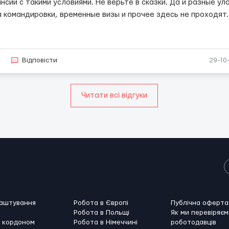
нсий с такими условиями. Не верьте в сказки. Да и разные ул
а командировки, временные визы и прочее здесь не проходят
7
Відповісти
29-10
Читати всі відгуки
лаштування
Робота в Європі
Публічна оферта
Робота в Польщі
Як ми перевіряєм
а кордоном
Робота в Німеччині
роботодавців