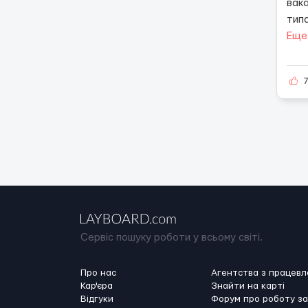
вака
тип
Еще
Сервіс пошуку роботи у всьому світі.
Про нас
Агентства з працев
Кар'єра
Знайти на карті
Відгуки
Форум про роботу з