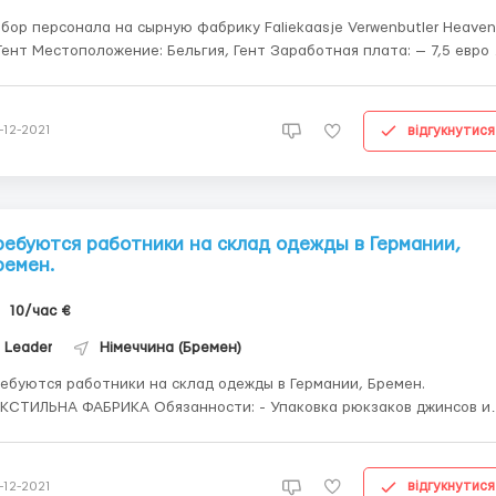
бор персонала на сырную фабрику Faliekaasje Verwenbutler Heaven
Бельгия, Гент Заработная плата: — 7,5 евро в
с — Работа по 8-10 часов в день; — 5 дней в неделю. Бесплатный о
 производстве. Есть возможность получить подработки в выходные.
відгукнутися
-12-2021
ребуются работники на склад одежды в Германии,
ремен.
10/час €
Leader
Німеччина (Бремен)
ебуются работники на склад одежды в Германии, Бремен.
ЛЬНА ФАБРИКА Обязанности: - Упаковка рюкзаков джинсов и
д - Стикеровка одежды - Складывать одежду на линию погрузки
ловия работы: - График 5 - 6 дней в неделю. 8 - 10 час/день. -
рплата: 10 евро/час. Оплата 2 раза в меся...
відгукнутися
-12-2021