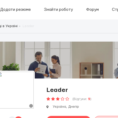
Додати резюме
Знайти роботу
Форум
Ст
 в Україні
Leader
Leader
(Відгуки:
9
)
Україна, Днепр