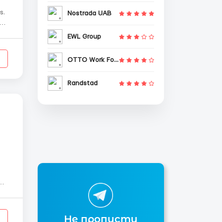
s.
Nostrada UAB
бед
EWL Group
..
OTTO Work Force
Randstad
Не пропусти