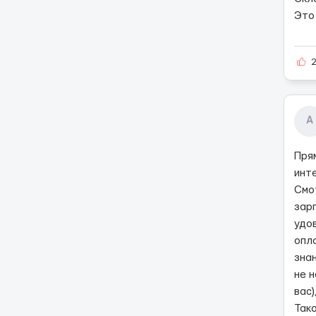
Это 
A
Пря
инт
Смо
зар
удо
опл
знан
не 
вас)
Так