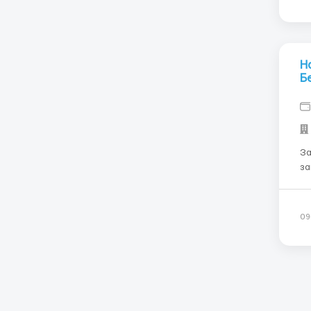
Н
Б
За
за
рабочие! Требова
ра
сп
09