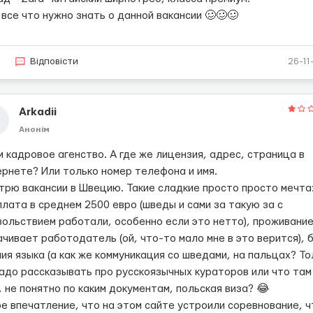
все что нужно знать о данной вакансии 🥴🥴🥴
2
Відповісти
26-11
Arkadii
Анонім
м кадровое агенство. А где же лицензия, адрес, страница в
ернете? Или только номер телефона и имя.
трю вакансии в Швецию. Такие сладкие просто просто мечта
плата в среднем 2500 евро (шведы и сами за такую за с
вольствием работали, особенно если это нетто), проживани
ачивает работодатель (ой, что-то мало мне в это верится), 
ия языка (а как же коммуникация со шведами, на пальцах? То
надо рассказывать про русскоязычных кураторов или что там
, не понятно по каким документам, польская виза? 😂
ое впечатление, что на этом сайте устроили соревнование, ч