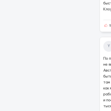
быс
Клоу
Y
По 
не 
Авс
быт
там
как
раб
и п
тыс