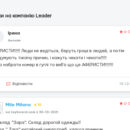
ки на компанію Leader
Ірина
Анонім
ИСТИ!!!!! Люди не ведіться, беруть гроші в людей, а потім
умують тисячу причин, і кажуть чекати і чекати!!!!!
 набрати номер в гуглі то виб’є що це АФЕРИСТИ!!!!!!!
4
Відповісти
10-12
Mila Milana
10
на layboard.com з 30-10-2021
склад "Зара". Склад дорогой одежды!!
ад " Zara" китайский ширпотреб, класса премиум.