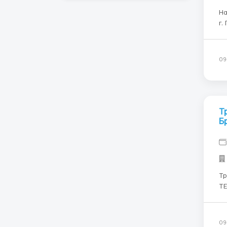
На
г. Гент Местоположение: 
ча
на
09
Т
Б
Тр
ТЕКСТИ
т.
Ус
За
09