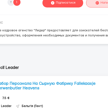
т
1
Підписатися
Нап
ис
 кадровое агенство "Лидер" предоставляет для соискателей бес
оустройства, оформления необходимых документов и получения в
сії Leader
абор Персонала На Сырную Фабрику Faliekaasje
erwenbutler Heavens
7.5 €
Leader
Бельгія (Гент)