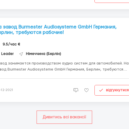
а завод Burmester Audiosysteme GmbH Германия,
ерлин, требуются рабочие!
9.5/час €
Leader
Німеччина (Берлін)
вод занимается производством аудио систем для автомобилей. На
вод Burmester Audiosysteme GmbH Германия, Берлин, требуются
ния: - Возраст от 18 до 55 лет. - Можно без опыта
боты. - Знание языка не обязательно ( Если есть - приветствуются
особствует карьерному росту )....
відгукнутися
-12-2021
Дивитись всі вакансії