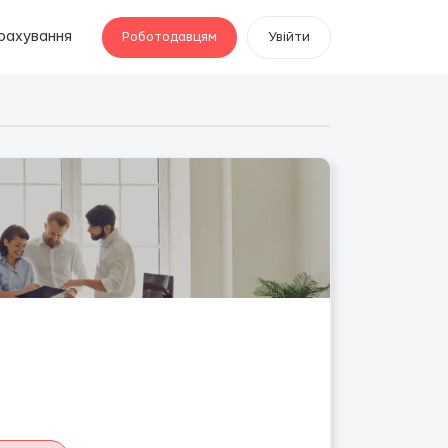
рахування
Роботодавцям
Увійти