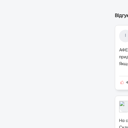
Відгу
І
АФЕР
прид
Якщо
На 
Скл