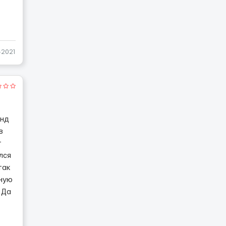
1-2021
енд
в
т
лся
так
ьную
 Да