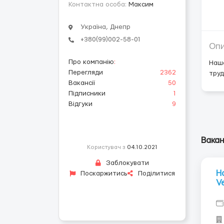
Контактна особа:
Максим
Україна, Днепр
+380(99)002-58-01
Оп
Про компанію
:
Наше
Перегляди
2362
труд
Вакансії
50
Підписники
1
Відгуки
9
Вакан
Користувач з
04.10.2021
Заблокувати
Н
Поскаржитись
Поділитися
V