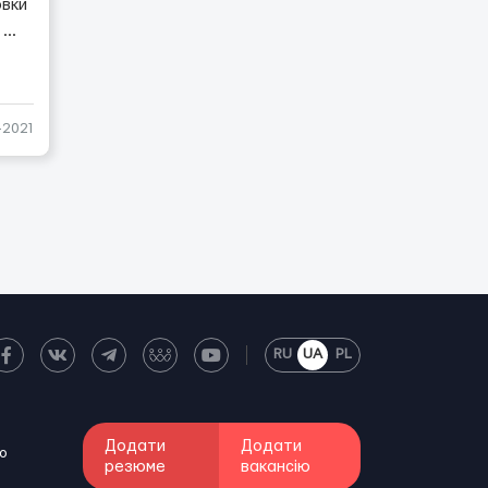
овки
.
...
-2021
RU
UA
PL
Додати
Додати
о
резюме
вакансію