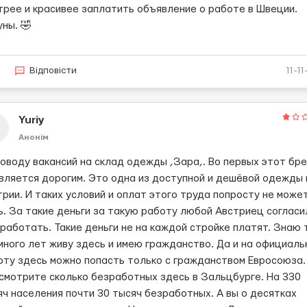
трее и красивее заплатить объявление о работе в Швеции.
ны. 🤣
5
Відповісти
11-1
Yuriy
Анонім
поводу вакансий на склад одежды ,Зара,. Во первых этот бр
является дорогим. Это одна из доступной и дешёвой одежды 
трии. И таких условий и оплат этого труда попросту не може
ь. За такие деньги за такую работу любой Австриец согласи
 работать. Такие деньги не на каждой стройке платят. Знаю 
 много лет живу здесь и имею гражданство. Да и на официал
оту здесь можно попасть только с гражданством Евросоюза.
осмотрите сколько безработных здесь в Зальцбурге. На 330
яч населения почти 30 тысяч безработных. А вы о десятках