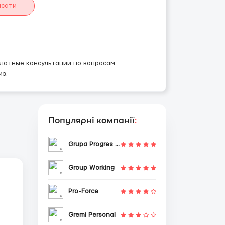
исати
платные консультации по вопросам
из.
Популярні компанії
:
Grupa Progres Sp. z o.o.
Group Working
Pro-Force
Gremi Personal