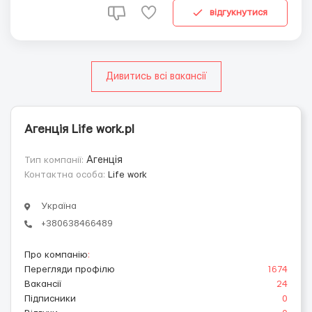
график пн-сб: 10-12 часо...
відгукнутися
Дивитись всі вакансії
Агенція Life work.pl
Тип компанії:
Агенція
Контактна особа:
Life work
Україна
+380638466489
Про компанію
:
Перегляди профілю
1674
Вакансії
24
Підписники
0