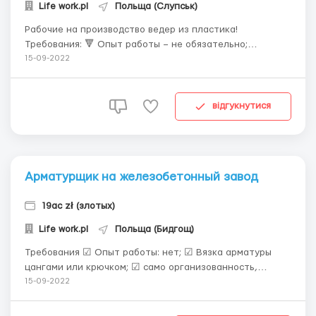
Life work.pl
Польща (Слупськ)
Рабочие на производство ведер из пластика!
Требования: 🔻 Опыт работы – не обязательно;
🔻самоорганизованность,трудолюбие , внимательность;
15-09-2022
🔻Польский язык – не требуется; 🔻Возраст 18 – 55 лет.
Условия работы: 🔻официальное трудоустройство,
трудовой договор; 🔻гр...
відгукнутися
Арматурщик на железобетонный завод
19ас zł (злотых)
Life work.pl
Польща (Бидгощ)
Требования ☑ Опыт работы: нет; ☑ Вязка арматуры
цангами или крючком; ☑ само организованность,
трудолюбие, внимательность; ☑ Польский язык –
15-09-2022
понимание; ☑ Возраст 20 – 55 лет. Условия работы ☑
официальное трудоустройство, трудовой договор; ☑