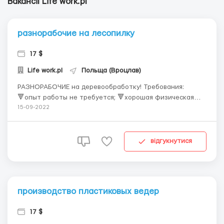
Вакансії Life work.pl
разнорабочие на лесопилку
17 $
Life work.pl
Польща (Вроцлав)
РАЗНОРАБОЧИЕ на деревообработку! Требования:
🔻опыт работы не требуется; 🔻хорошая физическая
форма; 🔻иметь мануальные способности; 🔻Польский
15-09-2022
язык – не требуется; 🔻Возраст 20-50 лет. Условия
работы: 🔻официальное трудоустройство, трудовой
договор; 🔻график пн-сб:10-12 часо...
відгукнутися
производство пластиковых ведер
17 $