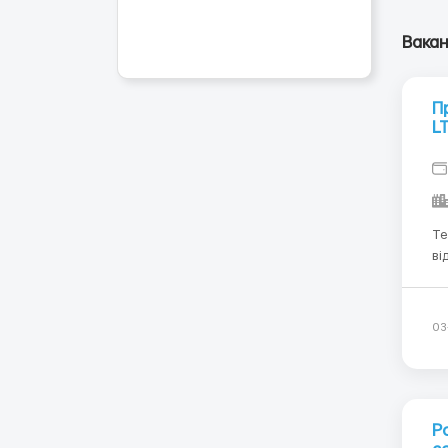
Вакан
П
L
Te
ві
на
та
зг
03
Р