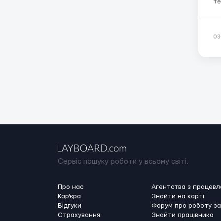
те
По
Об
ос
03
Сервіс пошуку роботи у всьому світі.
Про нас
Агентства з працев
Кар'єра
Знайти на карті
Відгуки
Форум про роботу з
Страхування
Знайти працівника