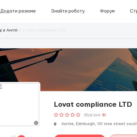
Додати резюме
Знайти роботу
Форум
Ст
 в Англії
Lovat compliance LTD
Lovat compliance LTD
(Відгуки:
0
)
Англія, Edinburgh, 101 rose street sout