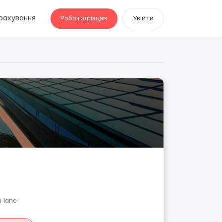
рахування
Роботодавцям
Увійти
h lane