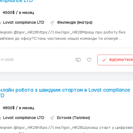
ompliance LTD
4500$ / в месяц
Lovat compliance LTD
Фінляндія (Іматра)
legram @Igor_HR28https://t.me/Igor_HR28Мрієш про роботу без
ив'язки до офісу?Стань частиною нашої команди та опануй
ддалену роботу. Ми навчимо тебе всьому необхідному!Обов'язки і
рмат роботи:* Участь у навчальній програмі* Робота з реальними
вданнями* Виконання завдань з зворотним зв'язком...
відгукнутися
-11-2025
нлайн робота з швидким стартом в Lovat compliance
TD
4800$ / в месяц
Lovat compliance LTD
Естонія (Таллінн)
legram @Igor_HR28https://t.me/Igor_HR28Шукаєш старт у цифрови