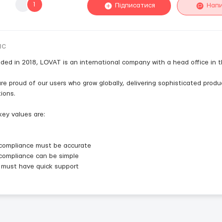
1
Підписатися
Нап
ис
ded in 2018, LOVAT is an international company with a head office in t
re proud of our users who grow globally, delivering sophisticated prod
tions.
key values are:
compliance must be accurate
compliance can be simple
 must have quick support