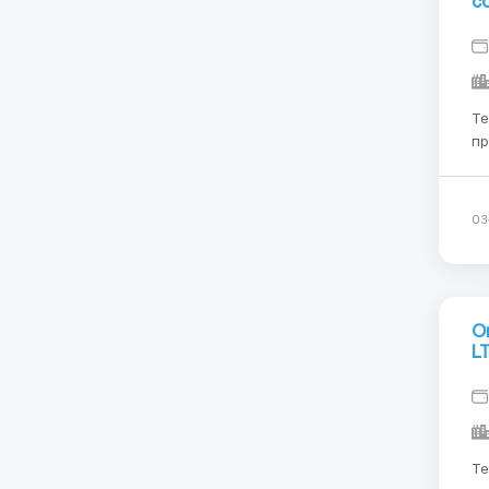
c
Te
пр
ві
фо
за
03
О
L
Te