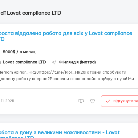
сії Lovat compliance LTD
роста віддалена робота для всіх у Lovat compliance
TD
5000$ / в месяц
Lovat compliance LTD
Фінляндія (Іматра)
legram @Igor_HR28https://t.me/Igor_HR28Готовий спробувати
ддалену роботу вперше?Розпочни свою онлайн-кар'єру з нуля! Ми
даємо навчання, інструменти та можливості для зростання.Обов'яз
 формат роботи:* Вивчення робочих процедур* Виконання завдань
ідно з планом* Регулярна комунікація з ком...
відгукнутися
-11-2025
обота з дому з великими можливостями - Lovat