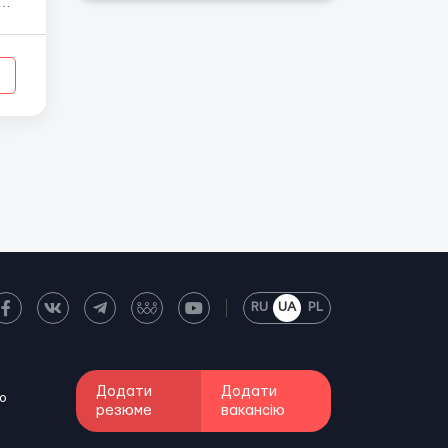
я
RU
UA
PL
Додати
Додати
о
резюме
вакансію