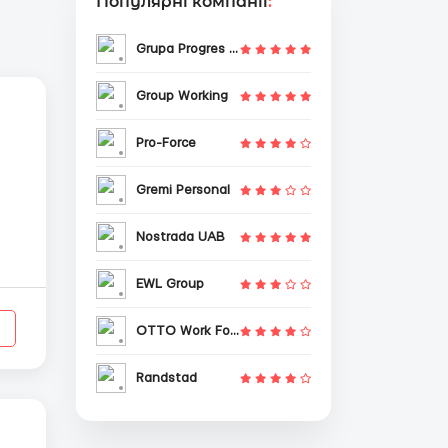
Популярні компанії
:
Grupa Progres Sp. z o.o.
Group Working
Pro-Force
Gremi Personal
Nostrada UAB
ки
EWL Group
OTTO Work Force
Randstad