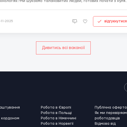
хнологіях?Ми шукаємо талановитих людей, готових почати з нуля.
вна підтримка, навчання і реальні проекти чекають на тебе!
ов'язки та формат роботи:* Знайомство з HR-процесами* Вивченн
нов рекрутингу* Проведення скринінгу кандид...
відгукнутися
-11-2025
Дивитись всі вакансії
лаштування
Робота в Європі
Публічна оферта
Робота в Польщі
Як ми перевіряєм
а кордоном
Робота в Німеччині
роботодавців
Робота в Норвегії
Відмова від