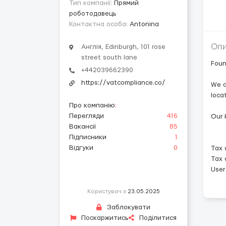
Тип компанії:
Прямий
роботодавець
Контактна особа:
Antonina
Оп
Англія, Edinburgh, 101 rose
street south lane
Foun
+442039662390
https://vatcompliance.co/
We a
loca
Про компанію
:
Перегляди
416
Our 
Вакансії
85
Підписники
1
Відгуки
0
Tax 
Tax 
User
Користувач з
23.05.2025
Заблокувати
Поскаржитись
Поділитися